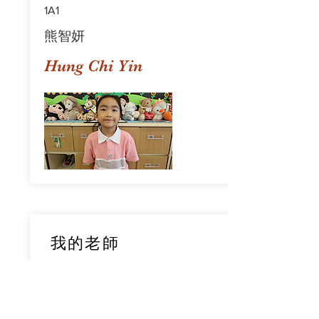
1A1
熊智妍
Hung Chi Yin
我的老師
1A1
鄧穎旋