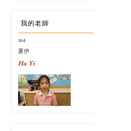
我的老師
1A4
夏伊
Ha Yi