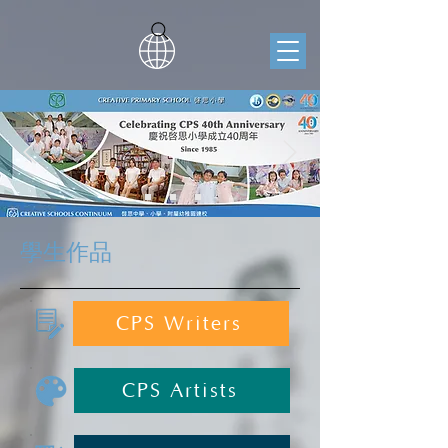
學生作品
CPS Writers
CPS Artists