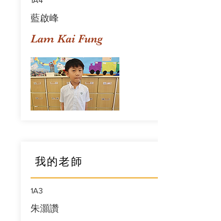
1A4
藍啟峰
Lam Kai Fung
我的老師
1A3
朱灝讚