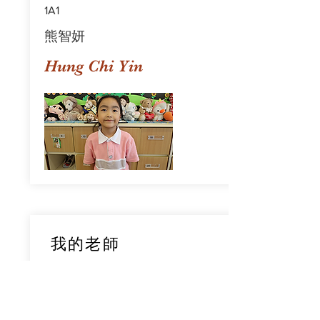
1A1
熊智妍
Hung Chi Yin
我的老師
1A1
鄧穎旋