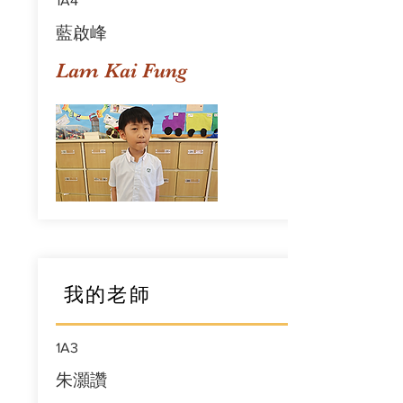
1A4
藍啟峰
Lam Kai Fung
我的老師
1A3
朱灝讚