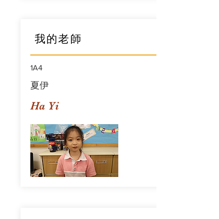
我的老師
1A4
夏伊
Ha Yi