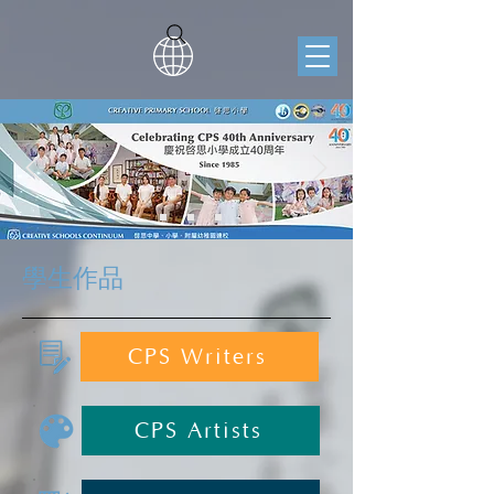
學生作品
CPS Writers
CPS Artists