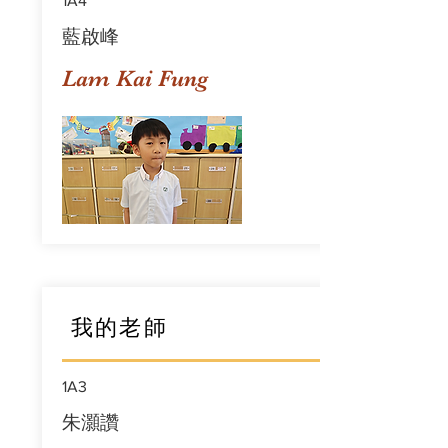
1A4
藍啟峰
Lam Kai Fung
我的老師
1A3
朱灝讚