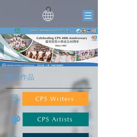
學生作品
CPS Writers
CPS Artists