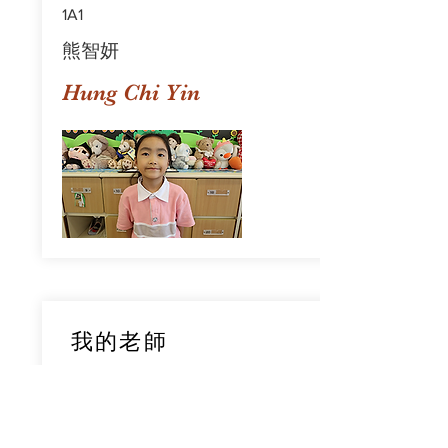
1A1
熊智妍
Hung Chi Yin
我的老師
1A1
鄧穎旋