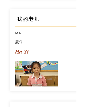
我的老師
1A4
夏伊
Ha Yi