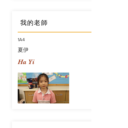
我的老師
1A4
夏伊
Ha Yi