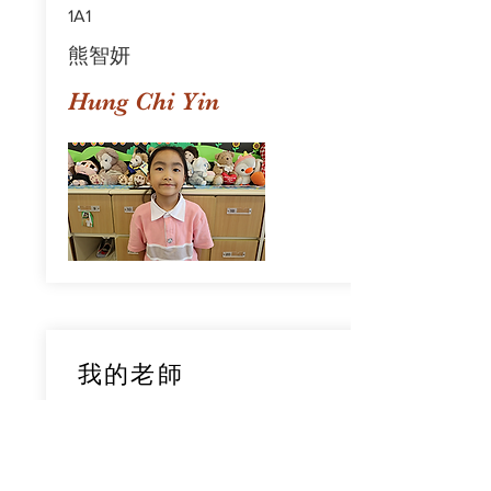
1A1
熊智妍
Hung Chi Yin
我的老師
1A1
鄧穎旋