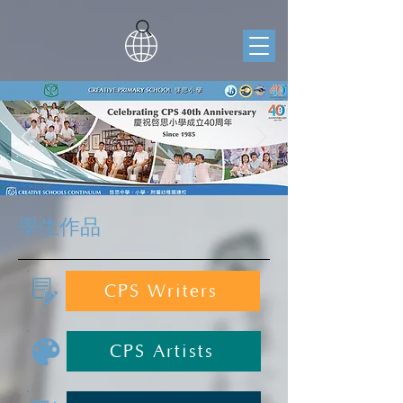
學生作品
CPS Writers
CPS Artists