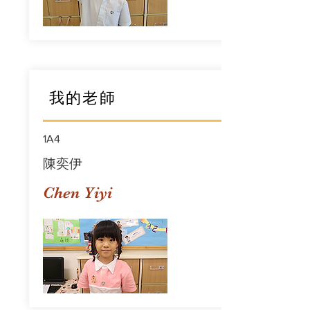
我的老師
1A4
陳奕伊
Chen Yiyi