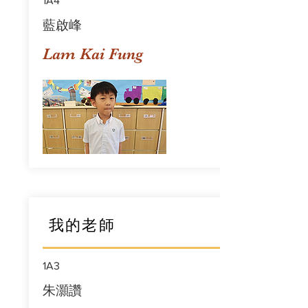
1A4
藍啟峰
Lam Kai Fung
我的老師
1A3
朱灝讚