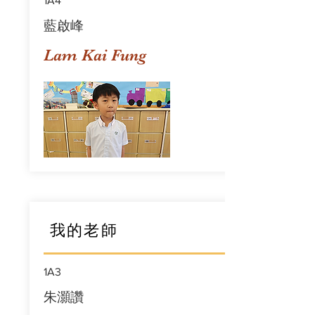
1A4
藍啟峰
Lam Kai Fung
我的老師
1A3
朱灝讚