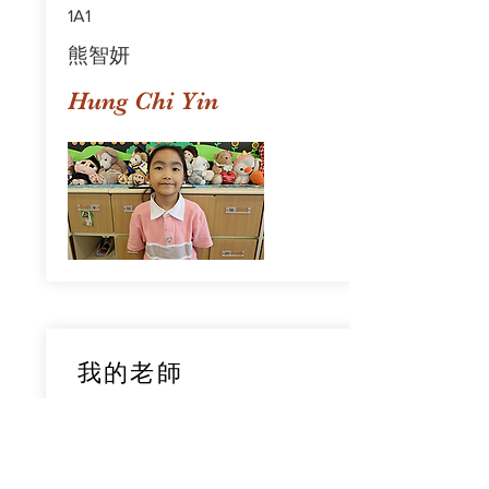
1A1
熊智妍
Hung Chi Yin
我的老師
1A1
鄧穎旋