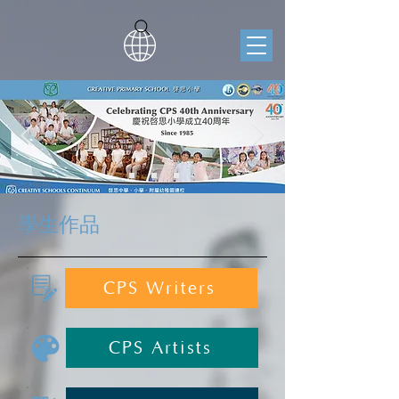
學生作品
CPS Writers
CPS Artists