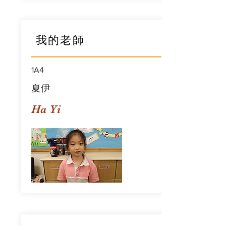
我的老師
1A4
夏伊
Ha Yi