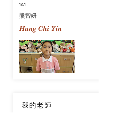
1A1
熊智妍
Hung Chi Yin
我的老師
1A1
鄧穎旋