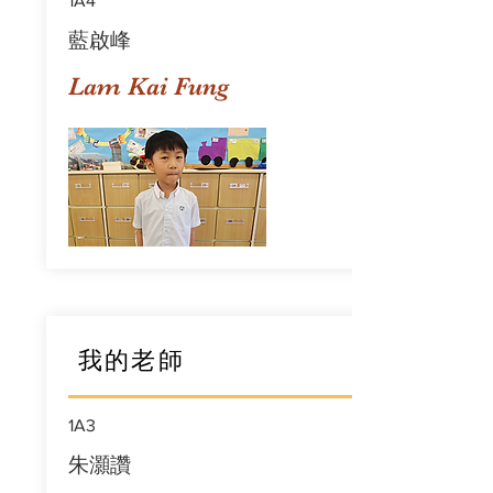
1A4
藍啟峰
Lam Kai Fung
我的老師
1A3
朱灝讚