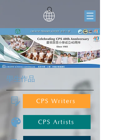
學生作品
CPS Writers
CPS Artists