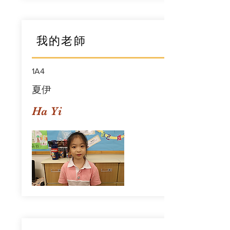
我的老師
1A4
夏伊
Ha Yi