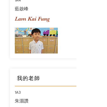
1A4
藍啟峰
Lam Kai Fung
我的老師
1A3
朱灝讚