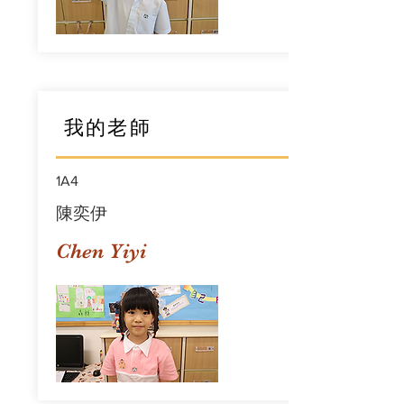
我的老師
1A4
陳奕伊
Chen Yiyi