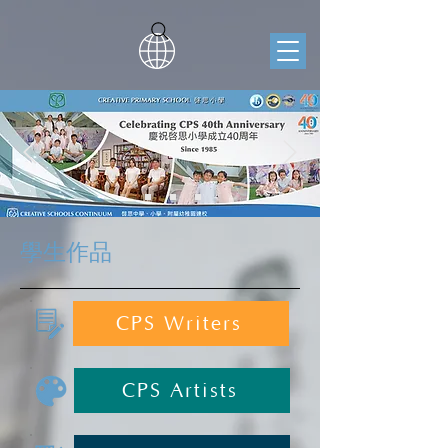
學生作品
CPS Writers
CPS Artists