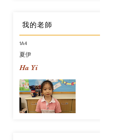
我的老師
1A4
夏伊
Ha Yi