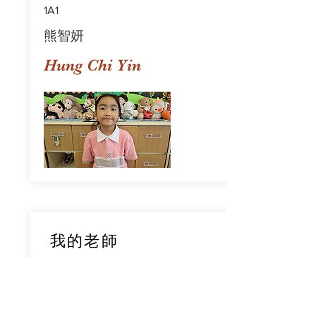
1A1
熊智妍
Hung Chi Yin
我的老師
1A1
鄧穎旋