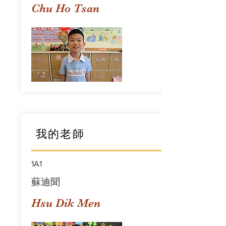
Chu Ho Tsan
我的老師
1A1
蘇迪聞
Hsu Dik Men