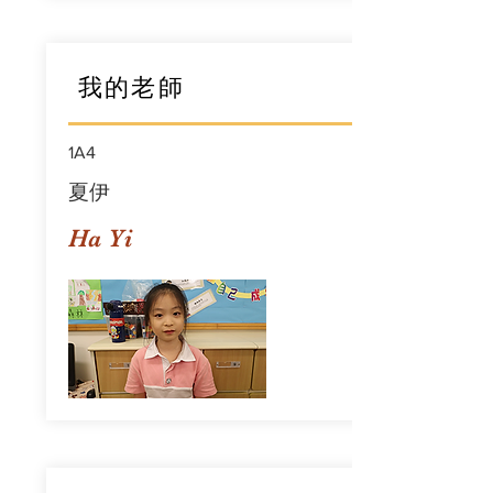
我的老師
1A4
夏伊
Ha Yi