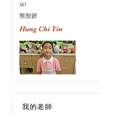
1A1
熊智妍
Hung Chi Yin
我的老師
1A1
鄧穎旋