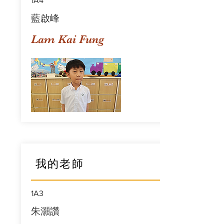
1A4
藍啟峰
Lam Kai Fung
我的老師
1A3
朱灝讚