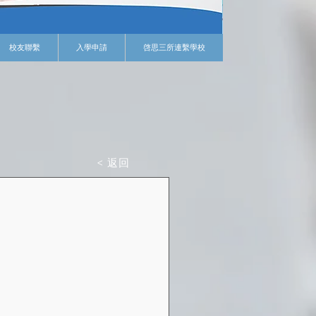
校友聯繫
入學申請
啓思三所連繫學校
< 返回