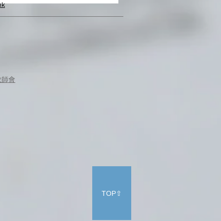
hk
教師會
TOP⇧