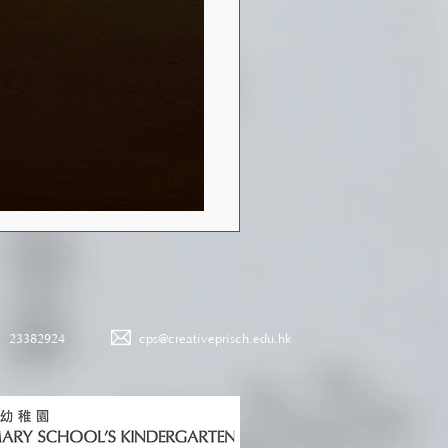
23382924
cps@creativeprisch.edu.hk