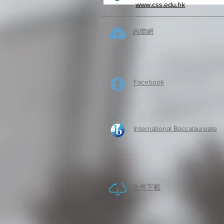
www.css.edu.hk
內聯網
Facebook
International Baccalaureate
​文件下載