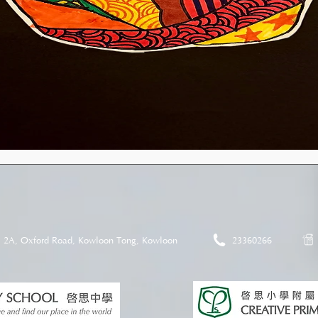
2A, Oxford Road, Kowloon Tong, Kowloon
23360266