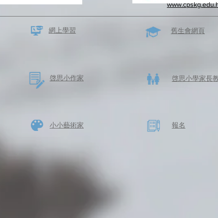
www.cpskg.edu.
網上學習
​舊生會網頁
啓思​小作家
​啓思小學家長
​小小藝術家
​報名