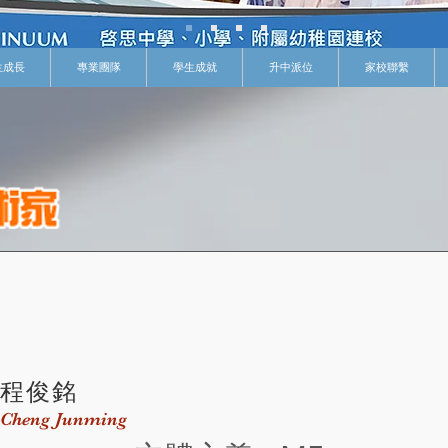
生成長
專業團隊
學生成就
升中派位
家校聯繫
程俊銘
Cheng Junming