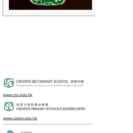
Creative Primary School
2A, Oxford Road, Kowloon Tong, Kowloon
23360266
23382924
cps@creativeprisch.edu.hk
www.css.edu.hk
www.cpskg.edu.hk