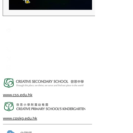
Creative Primary School
2A, Oxford Road, Kowloon Tong, Kowloon
23360266
23382924
cps@creativeprisch.edu.hk
www.css.edu.hk
www.cpskg.edu.hk