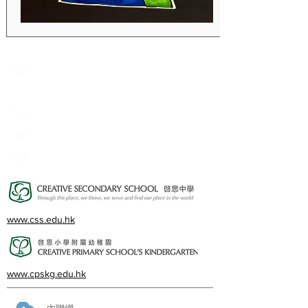
Creative Primary School
2A, Oxford Road, Kowloon Tong, Kowloon
23360266
23382924
cps@creativeprisch.edu.hk
www.css.edu.hk
www.cpskg.edu.hk