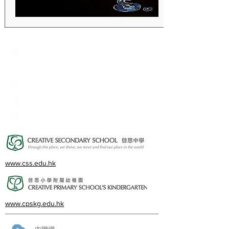
Creative Primary School
2A, Oxford Road, Kowloon Tong, Kowloon
23360266
23382924
cps@creativeprisch.edu.hk
www.css.edu.hk
www.cpskg.edu.hk