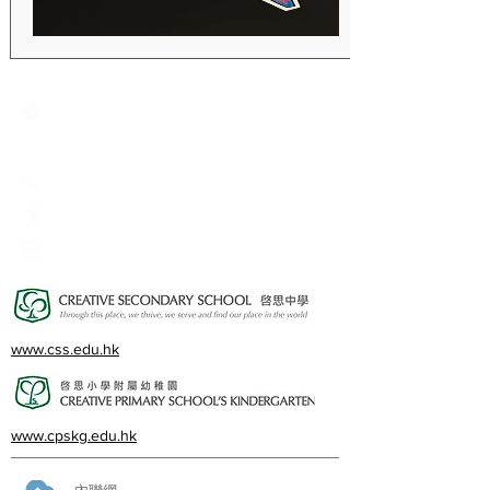
Creative Primary School
2A, Oxford Road, Kowloon Tong, Kowloon
23360266
23382924
cps@creativeprisch.edu.hk
www.css.edu.hk
www.cpskg.edu.hk