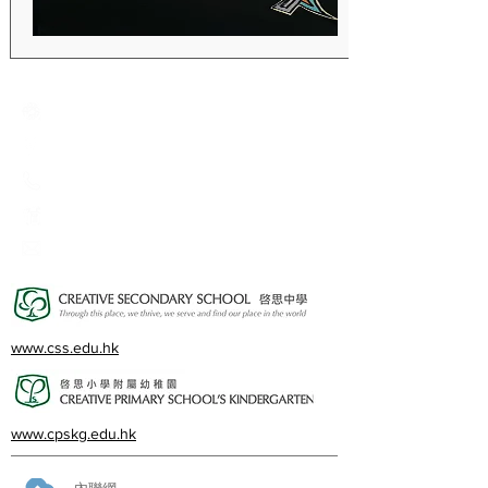
Creative Primary School
2A, Oxford Road, Kowloon Tong, Kowloon
23360266
23382924
cps@creativeprisch.edu.hk
www.css.edu.hk
www.cpskg.edu.hk