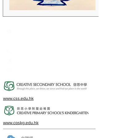
Creative Primary School
2A, Oxford Road, Kowloon Tong, Kowloon
23360266
23382924
cps@creativeprisch.edu.hk
www.css.edu.hk
www.cpskg.edu.hk