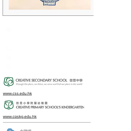
Creative Primary School
2A, Oxford Road, Kowloon Tong, Kowloon
23360266
23382924
cps@creativeprisch.edu.hk
www.css.edu.hk
www.cpskg.edu.hk