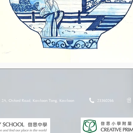
2A, Oxford Road, Kowloon Tong, Kowloon
23360266