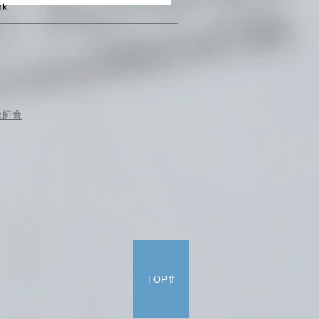
hk
教師會
TOP⇧