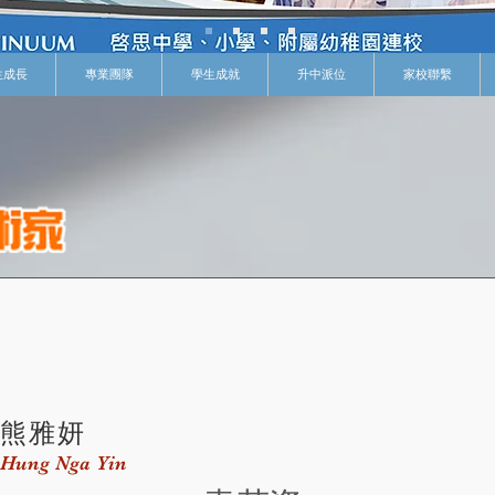
生成長
專業團隊
學生成就
升中派位
家校聯繫
熊雅妍
Hung Nga Yin