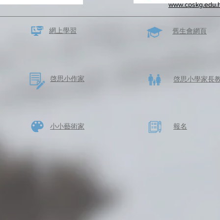
www.cpskg.edu.
網上學習
​舊生會網頁
啓思​小作家
​啓思小學家長
​小小藝術家
​報名