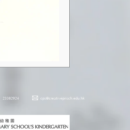
23382924
cps@creativeprisch.edu.hk