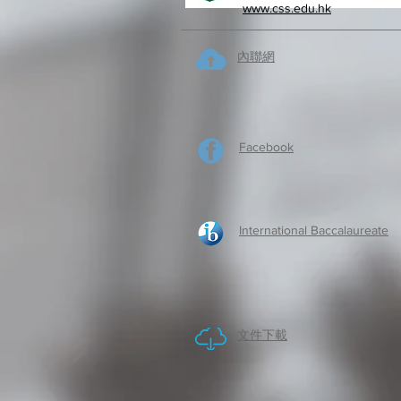
www.css.edu.hk
內聯網
Facebook
International Baccalaureate
​文件下載