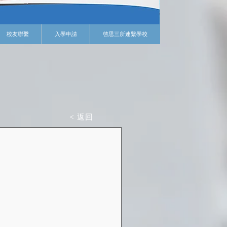
校友聯繫
入學申請
啓思三所連繫學校
< 返回