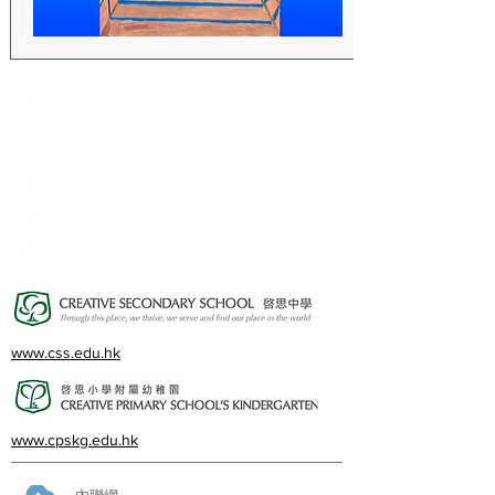
Creative Primary School
2A, Oxford Road, Kowloon Tong, Kowloon
23360266
23382924
cps@creativeprisch.edu.hk
www.css.edu.hk
www.cpskg.edu.hk