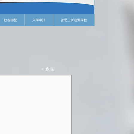
校友聯繫
入學申請
啓思三所連繫學校
< 返回