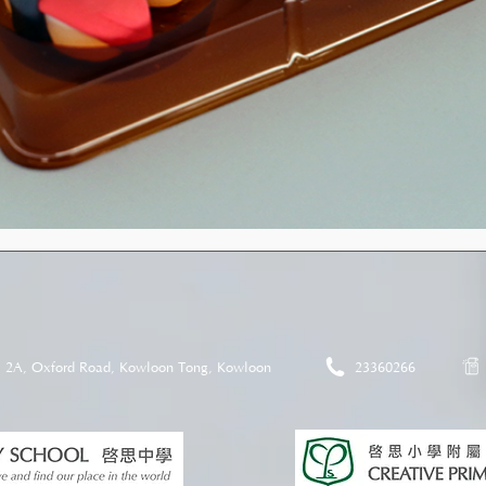
2A, Oxford Road, Kowloon Tong, Kowloon
23360266