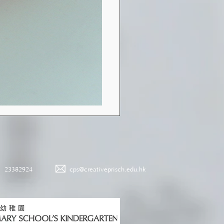
23382924
cps@creativeprisch.edu.hk