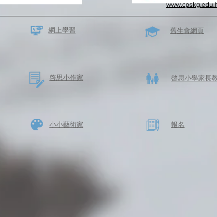
www.cpskg.edu.
網上學習
​舊生會網頁
啓思​小作家
​啓思小學家長
​小小藝術家
​報名