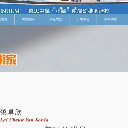
生成長
專業團隊
學生成就
升中派位
家校聯繫
黎卓欣
Lai Cheuk Yan Sonia