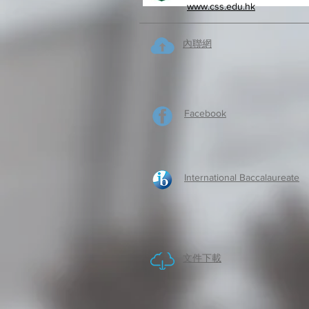
www.css.edu.hk
內聯網
Facebook
International Baccalaureate
​文件下載