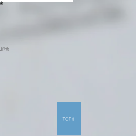
hk
教師會
TOP⇧