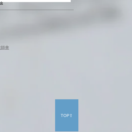
hk
教師會
TOP⇧