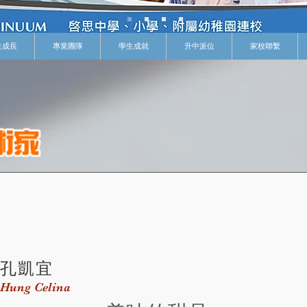
生成長
專業團隊
學生成就
升中派位
家校聯繫
孔凱宜
Hung Celina