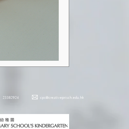
23382924
cps@creativeprisch.edu.hk