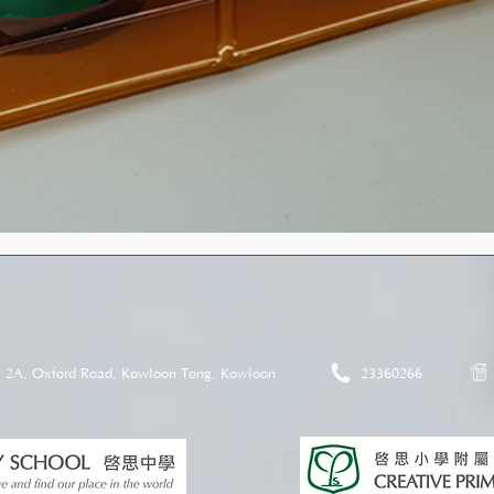
2A, Oxford Road, Kowloon Tong, Kowloon
23360266