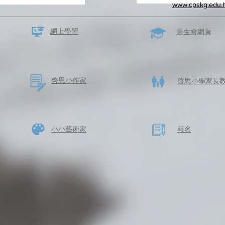
www.cpskg.edu.
網上學習
​舊生會網頁
啓思​小作家
​啓思小學家長
​小小藝術家
​報名