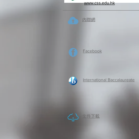
www.css.edu.hk
內聯網
Facebook
International Baccalaureate
​文件下載