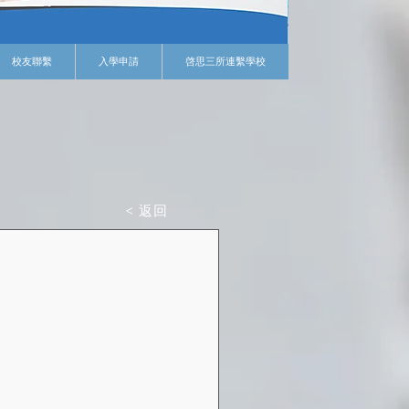
校友聯繫
入學申請
啓思三所連繫學校
< 返回