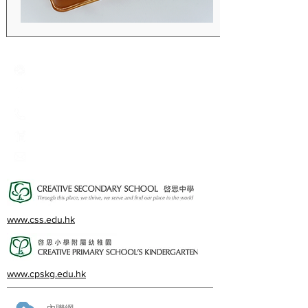
Creative Primary School
2A, Oxford Road, Kowloon Tong, Kowloon
23360266
23382924
cps@creativeprisch.edu.hk
www.css.edu.hk
www.cpskg.edu.hk