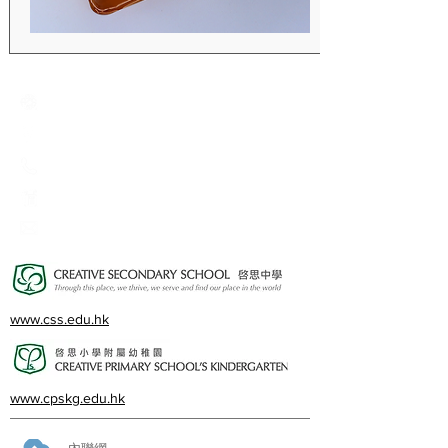
Creative Primary School
2A, Oxford Road, Kowloon Tong, Kowloon
23360266
23382924
cps@creativeprisch.edu.hk
www.css.edu.hk
www.cpskg.edu.hk