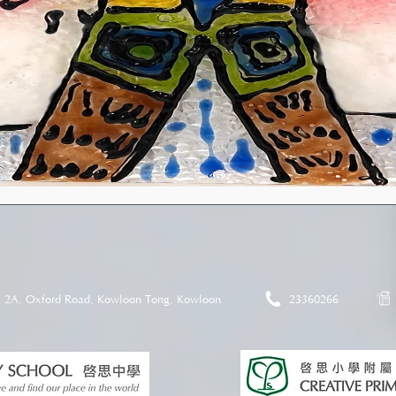
2A, Oxford Road, Kowloon Tong, Kowloon
23360266