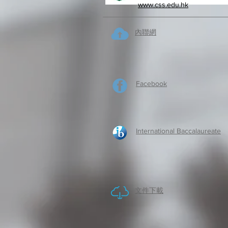
www.css.edu.hk
內聯網
Facebook
International Baccalaureate
​文件下載