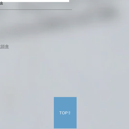
hk
教師會
TOP⇧