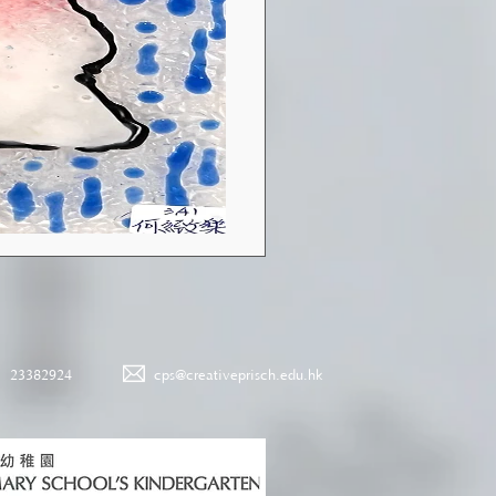
23382924
cps@creativeprisch.edu.hk