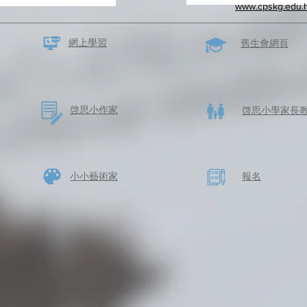
www.cpskg.edu.
網上學習
​舊生會網頁
啓思​小作家
​啓思小學家長
​小小藝術家
​報名