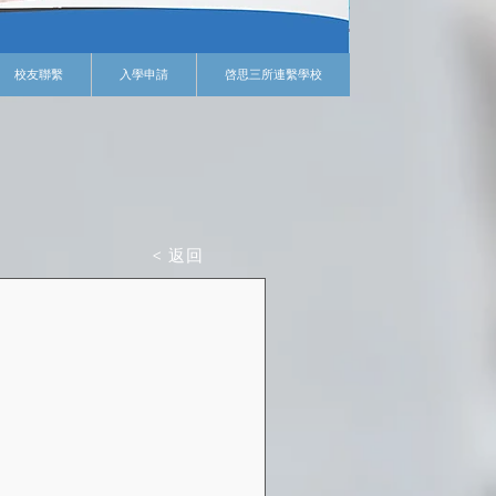
校友聯繫
入學申請
啓思三所連繫學校
< 返回