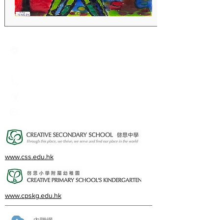
Creative Primary School
2A, Oxford Road, Kowloon Tong, Kowloon
23360266
23382924
cps@creativeprisch.edu.hk
www.css.edu.hk
www.cpskg.edu.hk