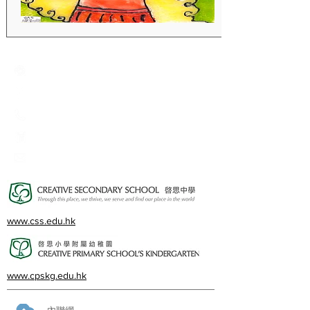
Creative Primary School
2A, Oxford Road, Kowloon Tong, Kowloon
23360266
23382924
cps@creativeprisch.edu.hk
www.css.edu.hk
www.cpskg.edu.hk