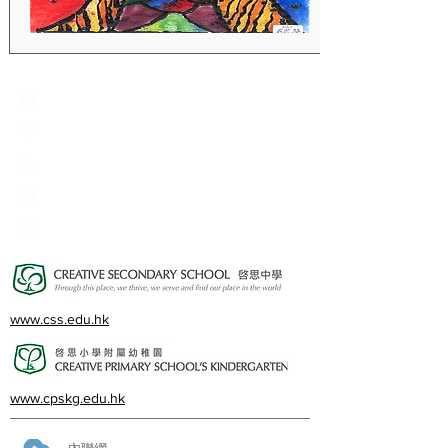
Creative Primary School
2A, Oxford Road, Kowloon Tong, Kowloon
23360266
23382924
cps@creativeprisch.edu.hk
www.css.edu.hk
www.cpskg.edu.hk