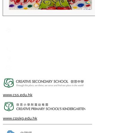
Creative Primary School
2A, Oxford Road, Kowloon Tong, Kowloon
23360266
23382924
cps@creativeprisch.edu.hk
www.css.edu.hk
www.cpskg.edu.hk