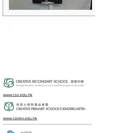
Creative Primary School
2A, Oxford Road, Kowloon Tong, Kowloon
23360266
23382924
cps@creativeprisch.edu.hk
www.css.edu.hk
www.cpskg.edu.hk