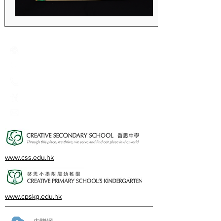
Creative Primary School
2A, Oxford Road, Kowloon Tong, Kowloon
23360266
23382924
cps@creativeprisch.edu.hk
www.css.edu.hk
www.cpskg.edu.hk