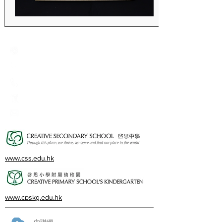
Creative Primary School
2A, Oxford Road, Kowloon Tong, Kowloon
23360266
23382924
cps@creativeprisch.edu.hk
www.css.edu.hk
www.cpskg.edu.hk