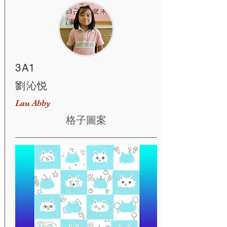
3A1
劉沁悦
Lau Abby
格子圖案