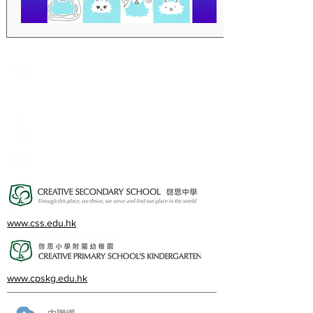
Creative Primary School
2A, Oxford Road, Kowloon Tong, Kowloon
23360266
23382924
cps@creativeprisch.edu.hk
www.css.edu.hk
www.cpskg.edu.hk