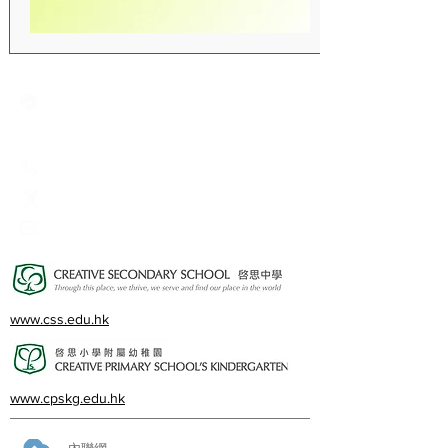
Creative Primary School
2A, Oxford Road, Kowloon Tong, Kowloon
23360266
23382924
cps@creativeprisch.edu.hk
www.css.edu.hk
www.cpskg.edu.hk