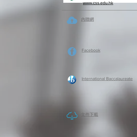
www.css.edu.hk
內聯網
Facebook
International Baccalaureate
​文件下載