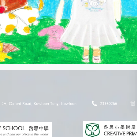
2A, Oxford Road, Kowloon Tong, Kowloon
23360266