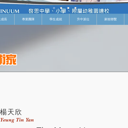
生成長
專業團隊
學生成就
升中派位
家校聯繫
楊天欣
Yeung Tin Yan