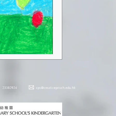
23382924
cps@creativeprisch.edu.hk