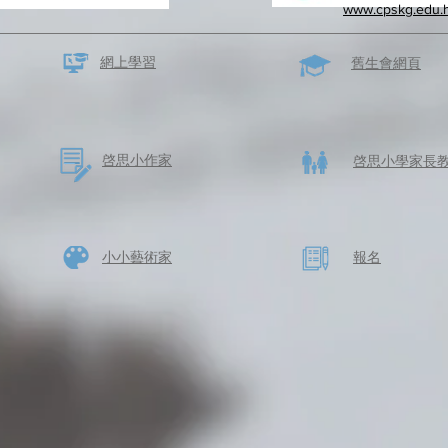
www.cpskg.edu.
網上學習
​舊生會網頁
啓思​小作家
​啓思小學家長
​小小藝術家
​報名