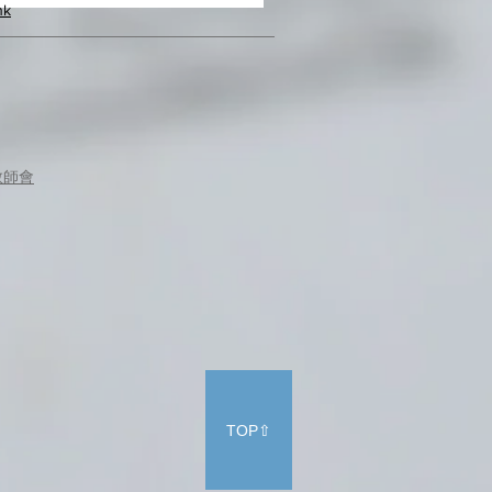
hk
教師會
TOP⇧