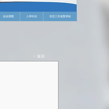
校友聯繫
入學申請
啓思三所連繫學校
< 返回