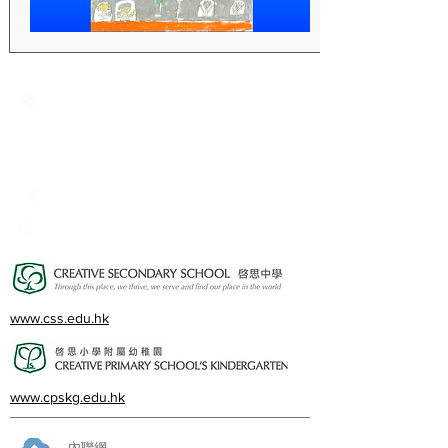
Creative Primary School
2A, Oxford Road, Kowloon Tong, Kowloon
23360266
23382924
cps@creativeprisch.edu.hk
www.css.edu.hk
www.cpskg.edu.hk
內聯網