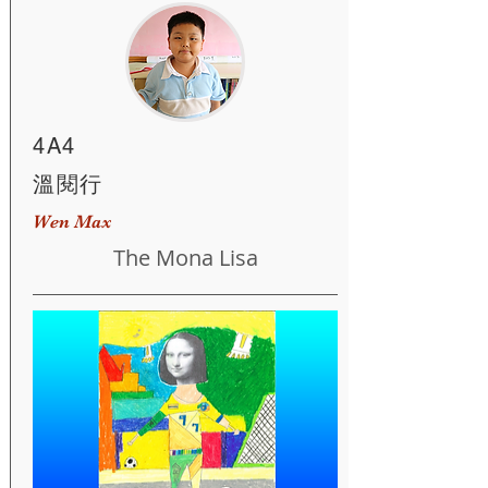
4A4
溫閱行
Wen Max
The Mona Lisa