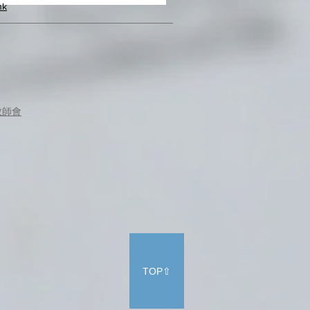
hk
教師會
TOP⇧