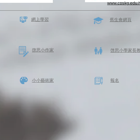
www.cpskg.edu.
網上學習
​舊生會網頁
啓思​小作家
​啓思小學家長
​小小藝術家
​報名