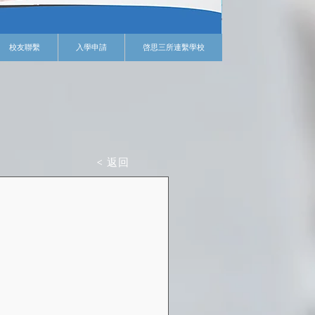
校友聯繫
入學申請
啓思三所連繫學校
< 返回