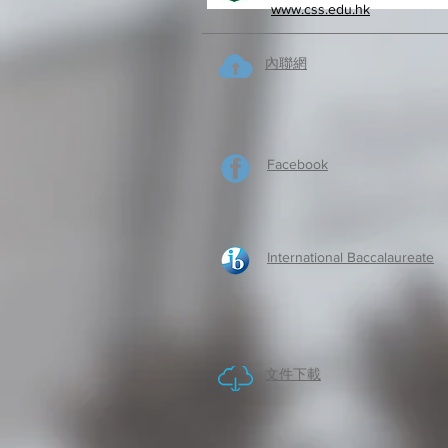
www.css.edu.hk
內聯網
Facebook
International Baccalaureate
​文件下載