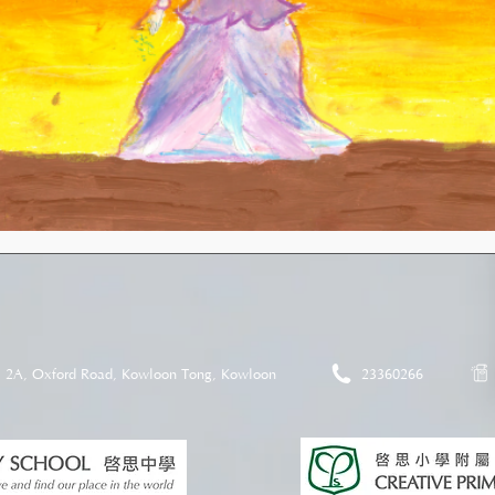
2A, Oxford Road, Kowloon Tong, Kowloon
23360266