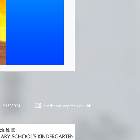
23382924
cps@creativeprisch.edu.hk