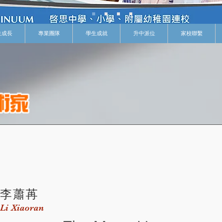
生成長
專業團隊
學生成就
升中派位
家校聯繫
李蕭苒
Li Xiaoran