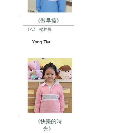
《做早操》
1A2
楊梓煜
Yang Ziyu
《快樂的時
光》