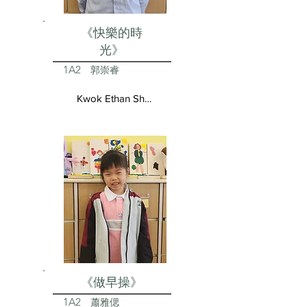
《快樂的時
光》
1A2
郭崇睿
Kwok Ethan Shun Yui
《做早操》
1A2
蕭雅偲