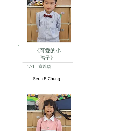
《可愛的小
鴨子》
1A1
宣以頌
Seun E Chung Aston