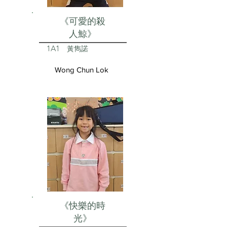
《可愛的殺
人鯨》
1A1
黃雋諾
Wong Chun Lok
《快樂的時
光》