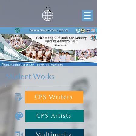
Student Works
CPS Writers
CPS Artists
Multimedia