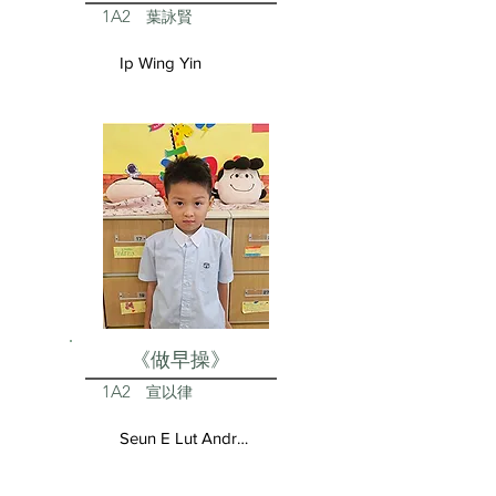
1A2
葉詠賢
Ip Wing Yin
《做早操》
1A2
宣以律
Seun E Lut Andrea