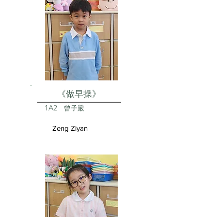
《做早操》
1A2
曾子嚴
Zeng Ziyan