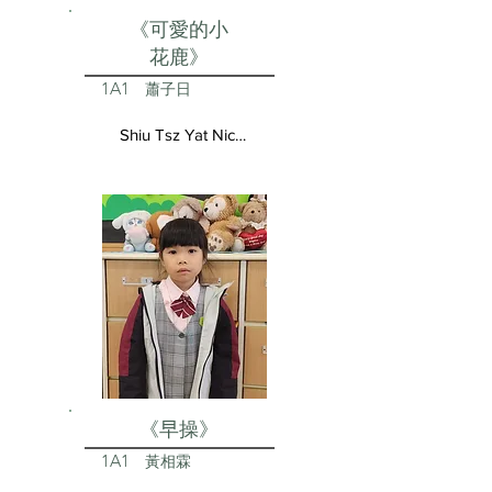
《可愛的小
花鹿》
1A1
蕭子日
Shiu Tsz Yat Nicolas
《早操》
1A1
黃相霖