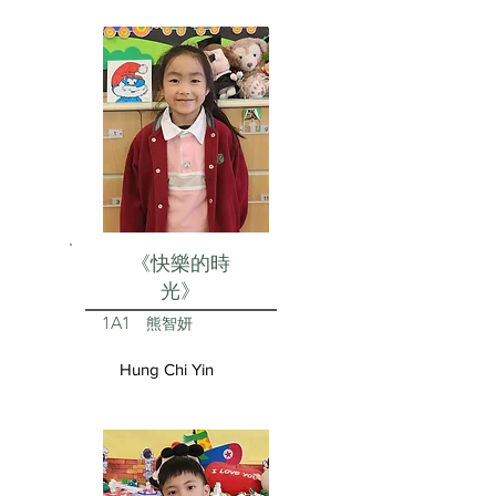
《快樂的時
光》
1A1
熊智妍
Hung Chi Yin