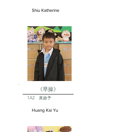
Shiu Katherine
《早操》
1A2
黃啟予
Huang Kai Yu