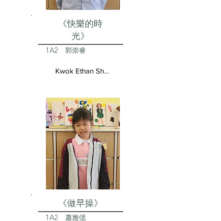
《快樂的時
光》
1A2
郭崇睿
Kwok Ethan Shun Yui
《做早操》
1A2
蕭雅偲