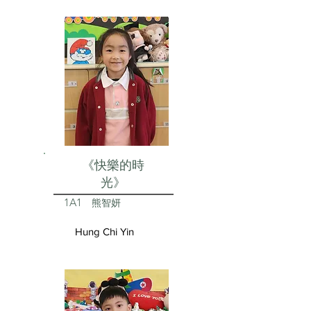
《快樂的時
光》
1A1
熊智妍
Hung Chi Yin