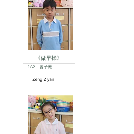
《做早操》
1A2
曾子嚴
Zeng Ziyan