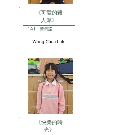
《可愛的殺
人鯨》
1A1
黃雋諾
Wong Chun Lok
《快樂的時
光》