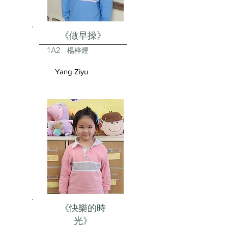
《做早操》
1A2
楊梓煜
Yang Ziyu
《快樂的時
光》