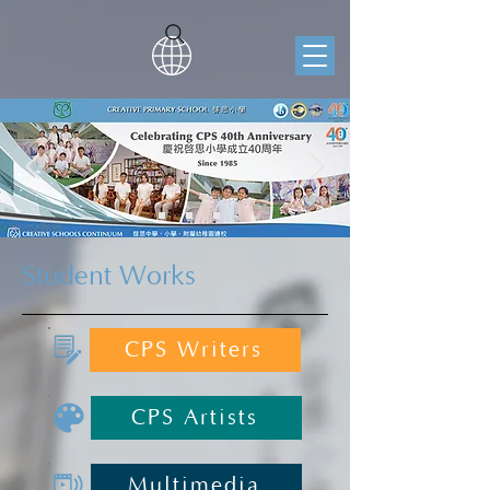
Student Works
CPS Writers
CPS Artists
Multimedia