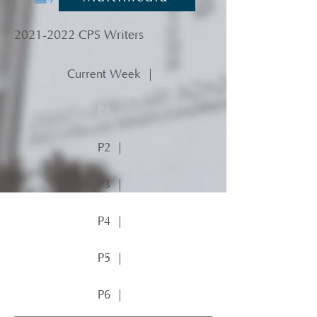
2021-2022
CPS Writers
Current Week ｜
P1 ｜
P2 ｜
P3 ｜
P4 ｜
P5 ｜
P6 ｜