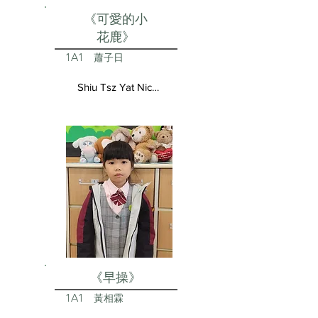
《可愛的小
花鹿》
1A1
蕭子日
Shiu Tsz Yat Nicolas
《早操》
1A1
黃相霖