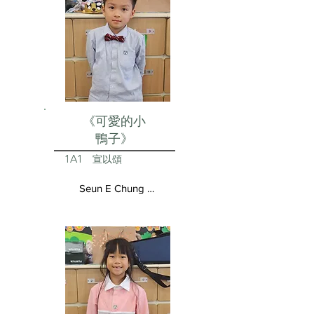
《可愛的小
鴨子》
1A1
宣以頌
Seun E Chung Aston