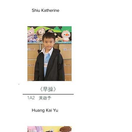
Shiu Katherine
《早操》
1A2
黃啟予
Huang Kai Yu