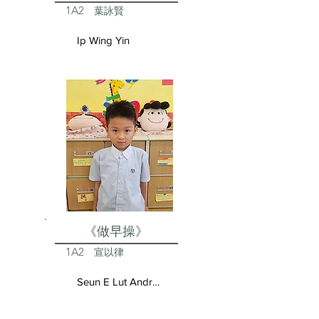
1A2
葉詠賢
Ip Wing Yin
《做早操》
1A2
宣以律
Seun E Lut Andrea