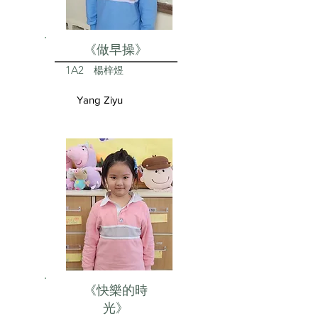
《做早操》
1A2
楊梓煜
Yang Ziyu
《快樂的時
光》