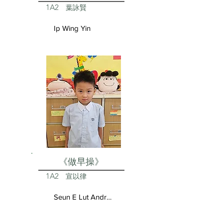
1A2
葉詠賢
Ip Wing Yin
《做早操》
1A2
宣以律
Seun E Lut Andrea