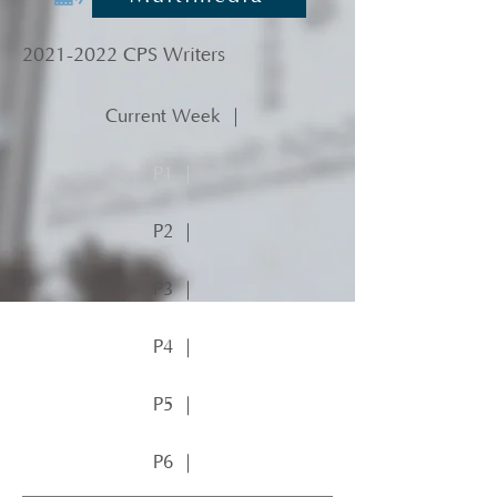
2021-2022
CPS Writers
Current Week ｜
P1 ｜
P2 ｜
P3 ｜
P4 ｜
P5 ｜
P6 ｜