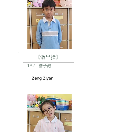
《做早操》
1A2
曾子嚴
Zeng Ziyan