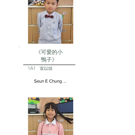
《可愛的小
鴨子》
1A1
宣以頌
Seun E Chung Aston