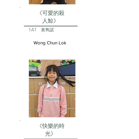
《可愛的殺
人鯨》
1A1
黃雋諾
Wong Chun Lok
《快樂的時
光》