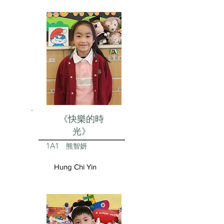
《快樂的時
光》
1A1
熊智妍
Hung Chi Yin