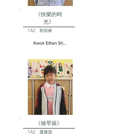
《快樂的時
光》
1A2
郭崇睿
Kwok Ethan Shun Yui
《做早操》
1A2
蕭雅偲