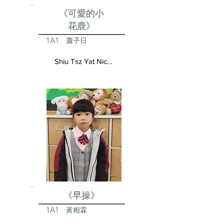
《可愛的小
花鹿》
1A1
蕭子日
Shiu Tsz Yat Nicolas
《早操》
1A1
黃相霖