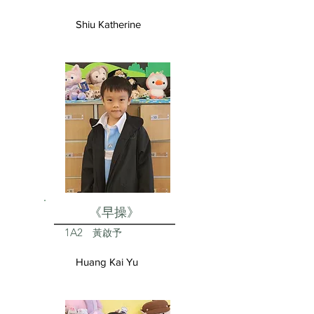
Shiu Katherine
《早操》
1A2
黃啟予
Huang Kai Yu