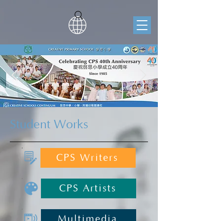
Student Works
CPS Writers
CPS Artists
Multimedia