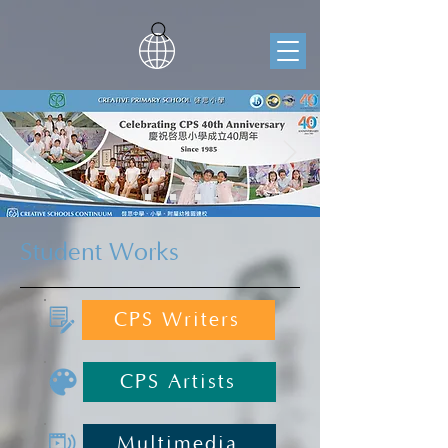
Student Works
CPS Writers
CPS Artists
Multimedia