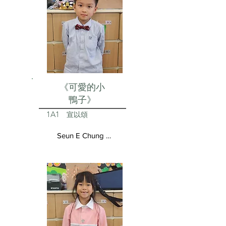
《可愛的小
鴨子》
1A1
宣以頌
Seun E Chung Aston