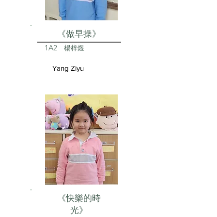
《做早操》
1A2
楊梓煜
Yang Ziyu
《快樂的時
光》