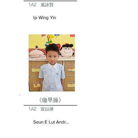
1A2
葉詠賢
Ip Wing Yin
《做早操》
1A2
宣以律
Seun E Lut Andrea