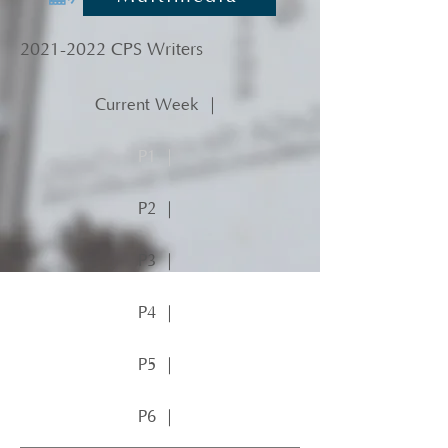
2021-2022
CPS Writers
Current Week ｜
P1 ｜
P2 ｜
P3 ｜
P4 ｜
P5 ｜
P6 ｜