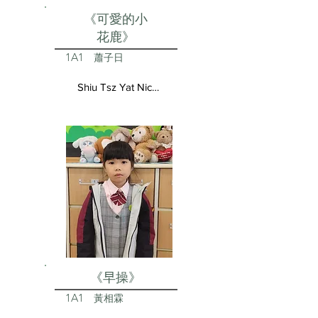
《可愛的小
花鹿》
1A1
蕭子日
Shiu Tsz Yat Nicolas
《早操》
1A1
黃相霖