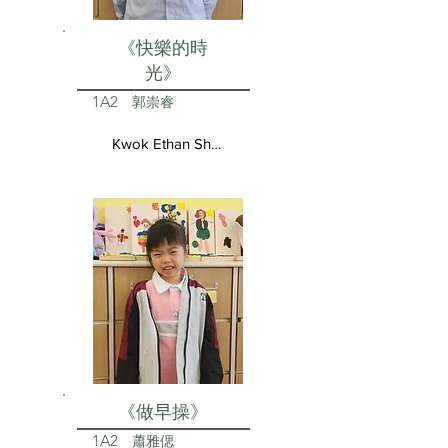
《快樂的時
光》
1A2
郭崇睿
Kwok Ethan Shun Yui
《做早操》
1A2
蕭雅偲