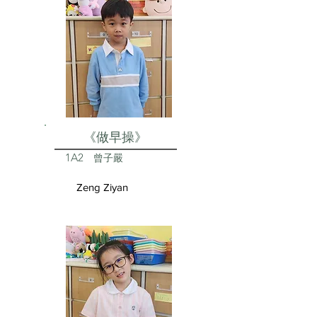
《做早操》
1A2
曾子嚴
Zeng Ziyan