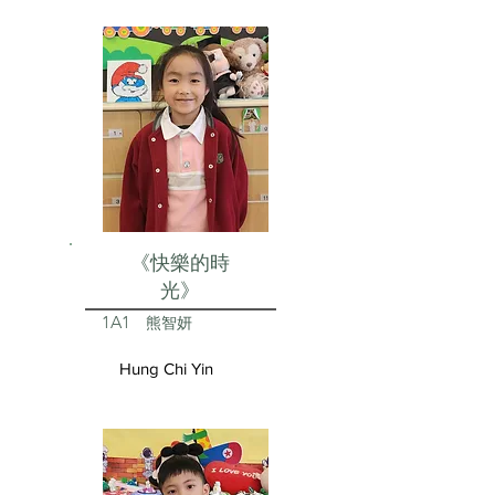
《快樂的時
光》
1A1
熊智妍
Hung Chi Yin