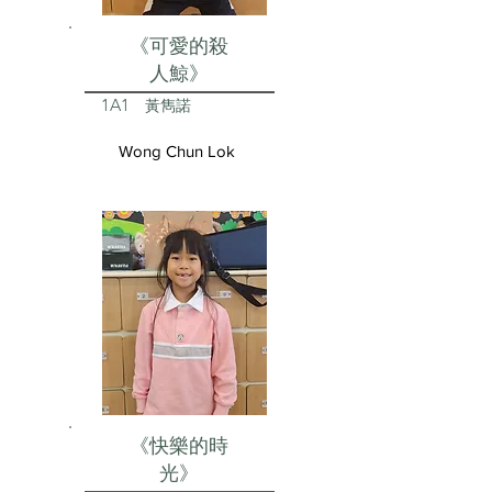
《可愛的殺
人鯨》
1A1
黃雋諾
Wong Chun Lok
《快樂的時
光》