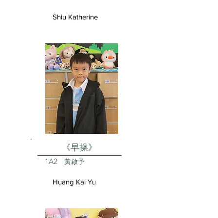
Shiu Katherine
《早操》
1A2
黃啟予
Huang Kai Yu