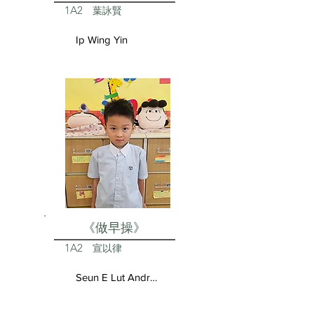
1A2
葉詠賢
Ip Wing Yin
《做早操》
1A2
宣以律
Seun E Lut Andrea