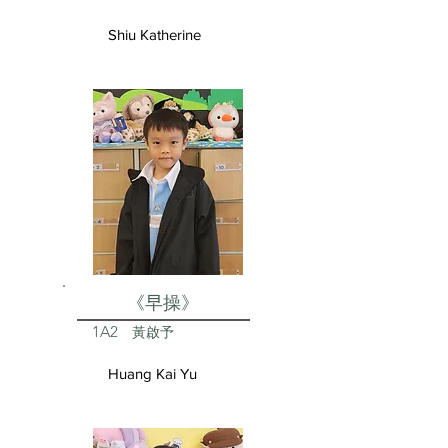
Shiu Katherine
《早操》
1A2
黃啟予
Huang Kai Yu