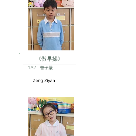
《做早操》
1A2
曾子嚴
Zeng Ziyan