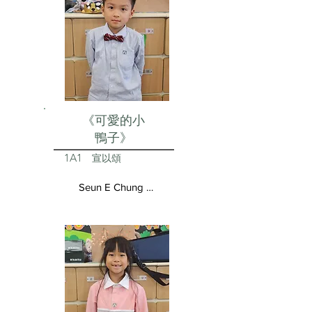
《可愛的小
鴨子》
1A1
宣以頌
Seun E Chung Aston