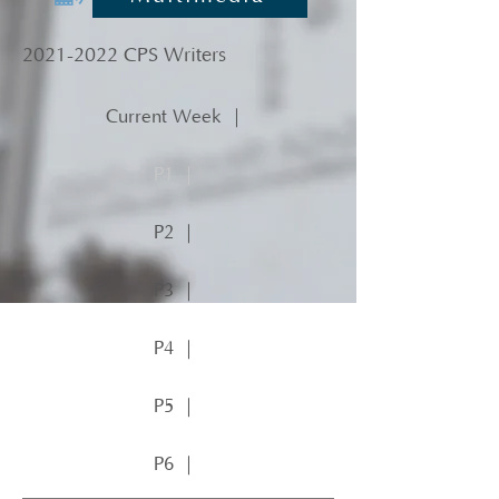
2021-2022
CPS Writers
Current Week ｜
P1 ｜
P2 ｜
P3 ｜
P4 ｜
P5 ｜
P6 ｜