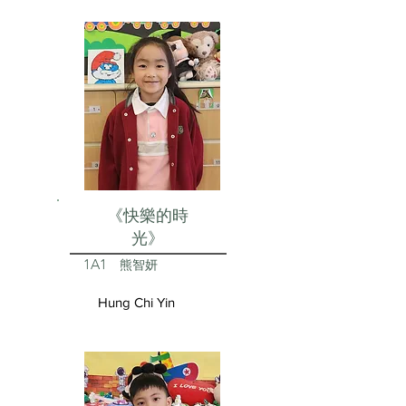
《快樂的時
光》
1A1
熊智妍
Hung Chi Yin