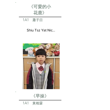
《可愛的小
花鹿》
1A1
蕭子日
Shiu Tsz Yat Nicolas
《早操》
1A1
黃相霖