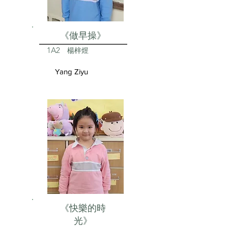
《做早操》
1A2
楊梓煜
Yang Ziyu
《快樂的時
光》