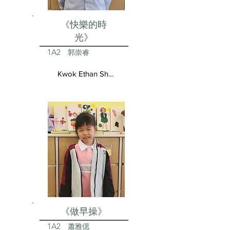
《快樂的時
光》
1A2
郭崇睿
Kwok Ethan Shun Yui
《做早操》
1A2
蕭雅偲