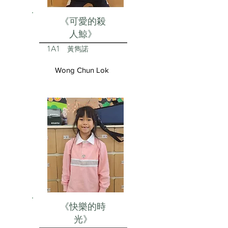
《可愛的殺
人鯨》
1A1
黃雋諾
Wong Chun Lok
《快樂的時
光》