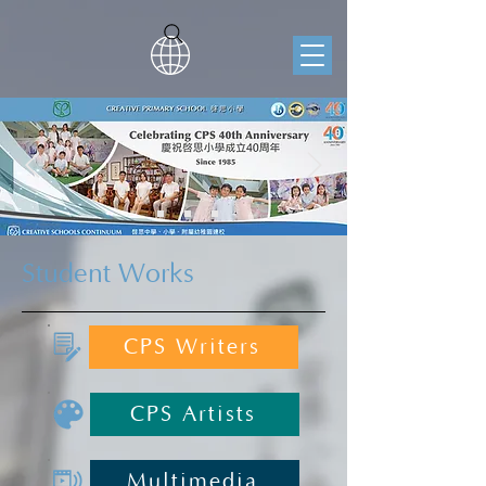
Student Works
CPS Writers
CPS Artists
Multimedia