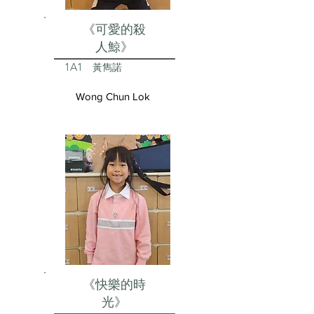
《可愛的殺
人鯨》
1A1
黃雋諾
Wong Chun Lok
《快樂的時
光》