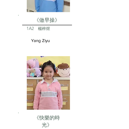
《做早操》
1A2
楊梓煜
Yang Ziyu
《快樂的時
光》