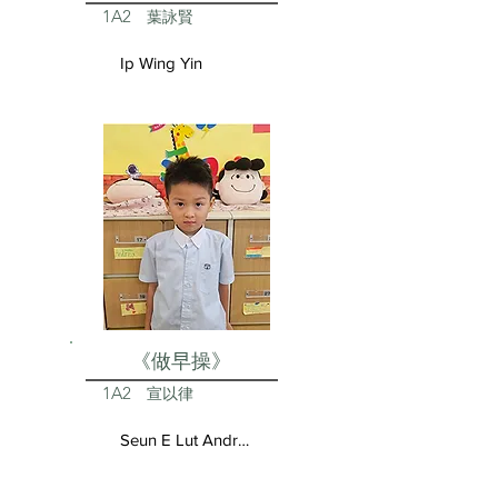
1A2
葉詠賢
Ip Wing Yin
《做早操》
1A2
宣以律
Seun E Lut Andrea