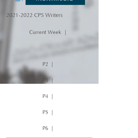
2021-2022
CPS Writers
Current Week ｜
P1 ｜
P2 ｜
P3 ｜
P4 ｜
P5 ｜
P6 ｜