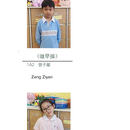
《做早操》
1A2
曾子嚴
Zeng Ziyan