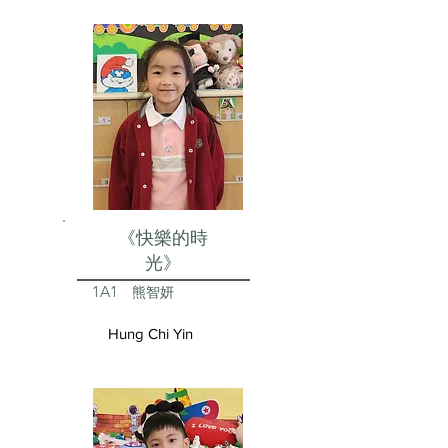
《快樂的時
光》
1A1
熊智妍
Hung Chi Yin