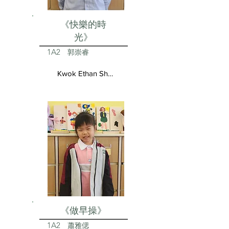
《快樂的時
光》
1A2
郭崇睿
Kwok Ethan Shun Yui
《做早操》
1A2
蕭雅偲