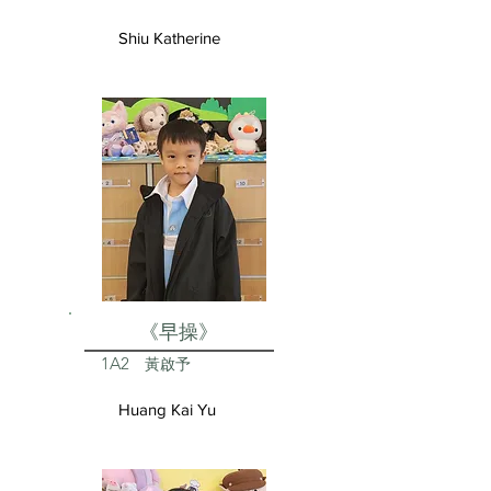
Shiu Katherine
《早操》
1A2
黃啟予
Huang Kai Yu