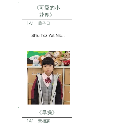
《可愛的小
花鹿》
1A1
蕭子日
Shiu Tsz Yat Nicolas
《早操》
1A1
黃相霖