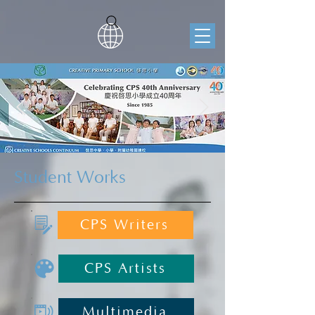
Student Works
CPS Writers
CPS Artists
Multimedia