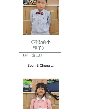
《可愛的小
鴨子》
1A1
宣以頌
Seun E Chung Aston