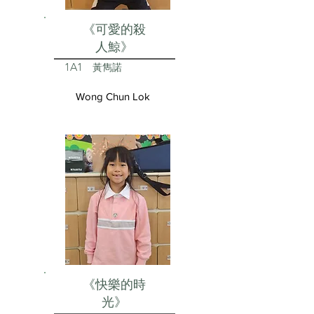
《可愛的殺
人鯨》
1A1
黃雋諾
Wong Chun Lok
《快樂的時
光》