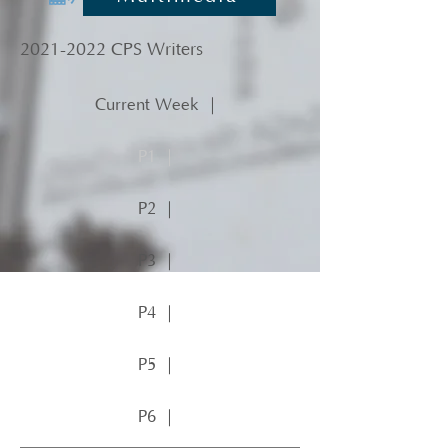
2021-2022
CPS Writers
Current Week ｜
P1 ｜
P2 ｜
P3 ｜
P4 ｜
P5 ｜
P6 ｜