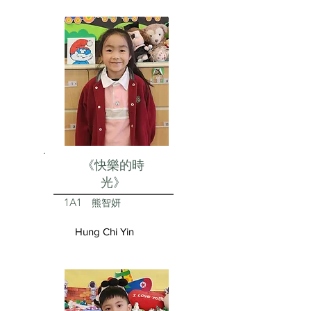
《快樂的時
光》
1A1
熊智妍
Hung Chi Yin