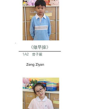
《做早操》
1A2
曾子嚴
Zeng Ziyan