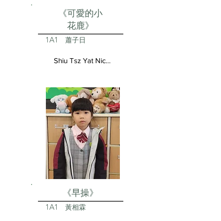
《可愛的小
花鹿》
1A1
蕭子日
Shiu Tsz Yat Nicolas
《早操》
1A1
黃相霖