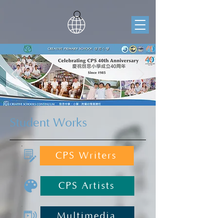
Student Works
CPS Writers
CPS Artists
Multimedia