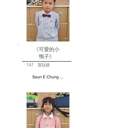
《可愛的小
鴨子》
1A1
宣以頌
Seun E Chung Aston