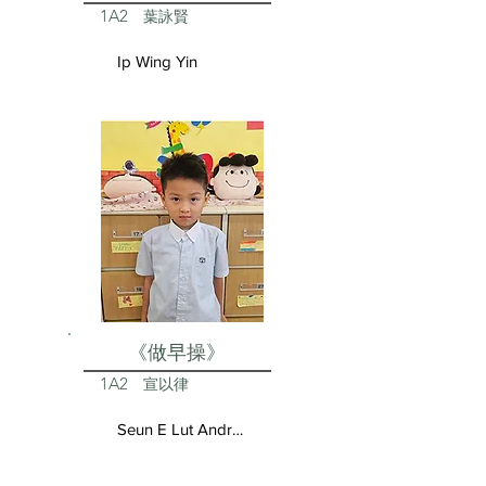
1A2
葉詠賢
Ip Wing Yin
《做早操》
1A2
宣以律
Seun E Lut Andrea