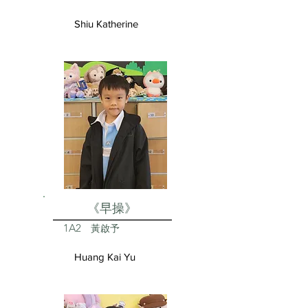
Shiu Katherine
《早操》
1A2
黃啟予
Huang Kai Yu