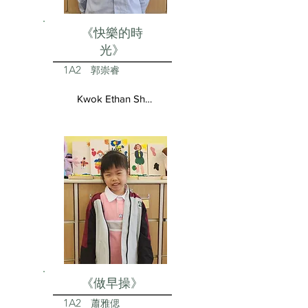
《快樂的時
光》
1A2
郭崇睿
Kwok Ethan Shun Yui
《做早操》
1A2
蕭雅偲