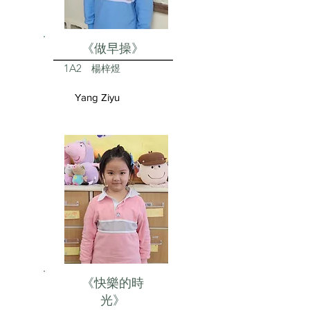
《做早操》
1A2
楊梓煜
Yang Ziyu
《快樂的時
光》