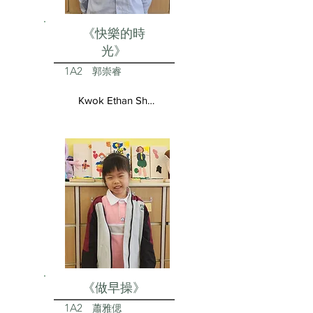
《快樂的時
光》
1A2
郭崇睿
Kwok Ethan Shun Yui
《做早操》
1A2
蕭雅偲