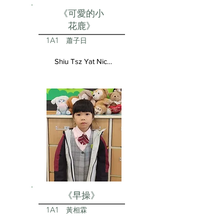
《可愛的小
花鹿》
1A1
蕭子日
Shiu Tsz Yat Nicolas
《早操》
1A1
黃相霖