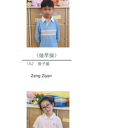
《做早操》
1A2
曾子嚴
Zeng Ziyan