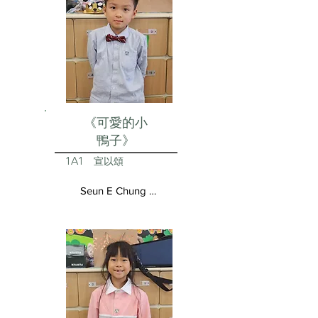
《可愛的小
鴨子》
1A1
宣以頌
Seun E Chung Aston