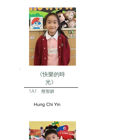
《快樂的時
光》
1A1
熊智妍
Hung Chi Yin