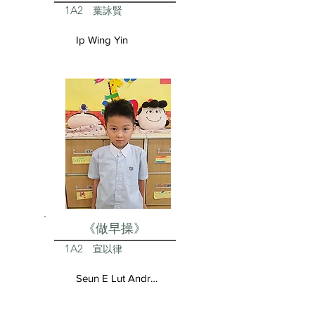
1A2
葉詠賢
Ip Wing Yin
《做早操》
1A2
宣以律
Seun E Lut Andrea