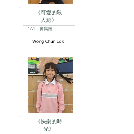
《可愛的殺
人鯨》
1A1
黃雋諾
Wong Chun Lok
《快樂的時
光》