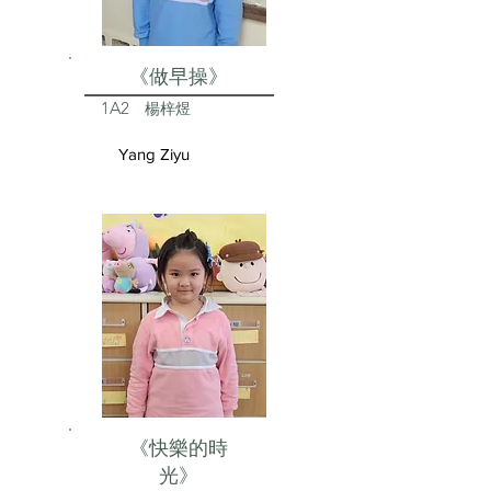
《做早操》
1A2
楊梓煜
Yang Ziyu
《快樂的時
光》