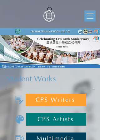
Student Works
CPS Writers
CPS Artists
Multimedia