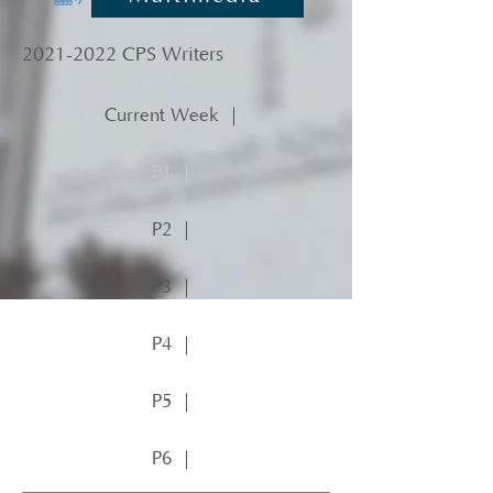
2021-2022
CPS Writers
Current Week ｜
P1 ｜
P2 ｜
P3 ｜
P4 ｜
P5 ｜
P6 ｜