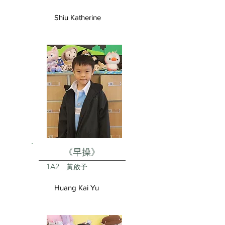
Shiu Katherine
《早操》
1A2
黃啟予
Huang Kai Yu