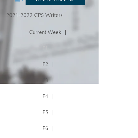
2021-2022
CPS Writers
Current Week ｜
P1 ｜
P2 ｜
P3 ｜
P4 ｜
P5 ｜
P6 ｜