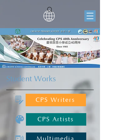
Student Works
CPS Writers
CPS Artists
Multimedia