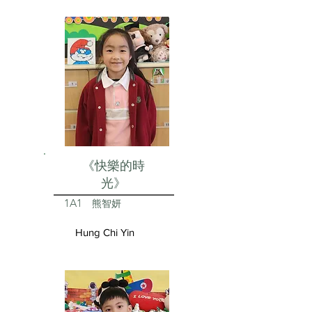
《快樂的時
光》
1A1
熊智妍
Hung Chi Yin