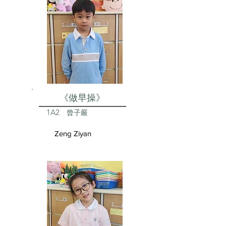
《做早操》
1A2
曾子嚴
Zeng Ziyan