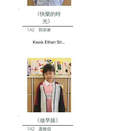
《快樂的時
光》
1A2
郭崇睿
Kwok Ethan Shun Yui
《做早操》
1A2
蕭雅偲