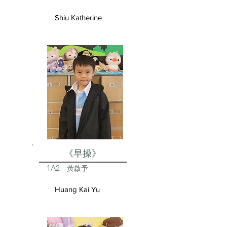
Shiu Katherine
《早操》
1A2
黃啟予
Huang Kai Yu