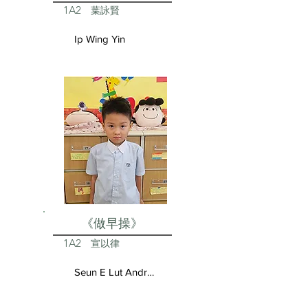
1A2
葉詠賢
Ip Wing Yin
《做早操》
1A2
宣以律
Seun E Lut Andrea