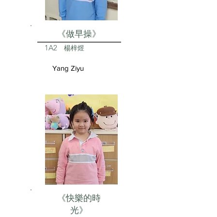
《做早操》
1A2
楊梓煜
Yang Ziyu
《快樂的時
光》