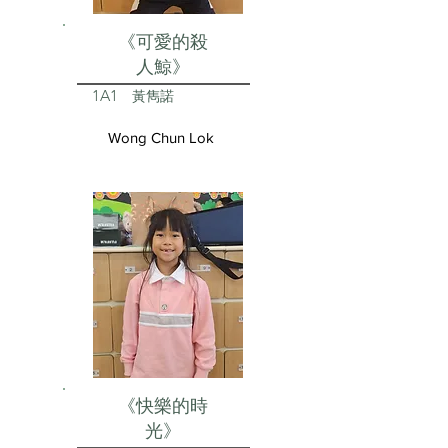
《可愛的殺
人鯨》
1A1
黃雋諾
Wong Chun Lok
《快樂的時
光》