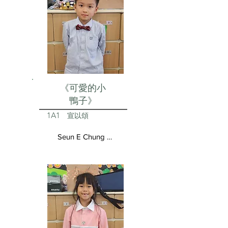
《可愛的小
鴨子》
1A1
宣以頌
Seun E Chung Aston