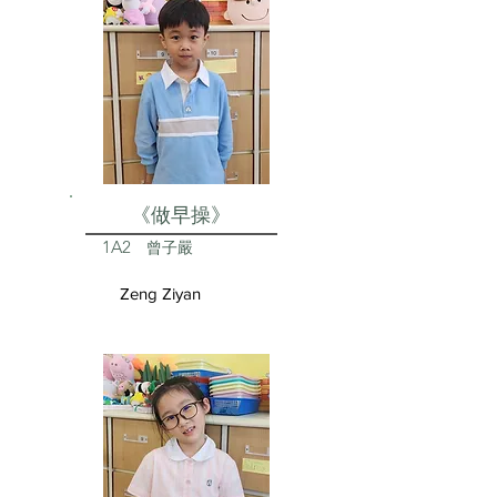
《做早操》
1A2
曾子嚴
Zeng Ziyan