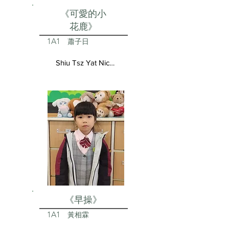
《可愛的小
花鹿》
1A1
蕭子日
Shiu Tsz Yat Nicolas
《早操》
1A1
黃相霖