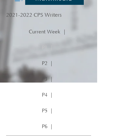
2021-2022
CPS Writers
Current Week ｜
P1 ｜
P2 ｜
P3 ｜
P4 ｜
P5 ｜
P6 ｜