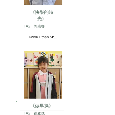
《快樂的時
光》
1A2
郭崇睿
Kwok Ethan Shun Yui
《做早操》
1A2
蕭雅偲