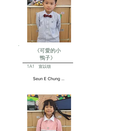
《可愛的小
鴨子》
1A1
宣以頌
Seun E Chung Aston