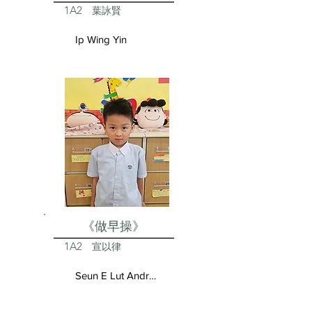
1A2
葉詠賢
Ip Wing Yin
《做早操》
1A2
宣以律
Seun E Lut Andrea