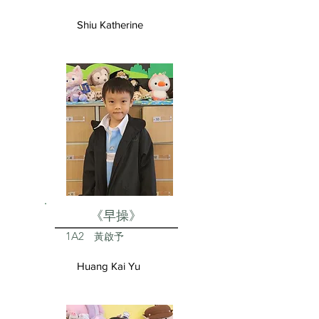
Shiu Katherine
《早操》
1A2
黃啟予
Huang Kai Yu