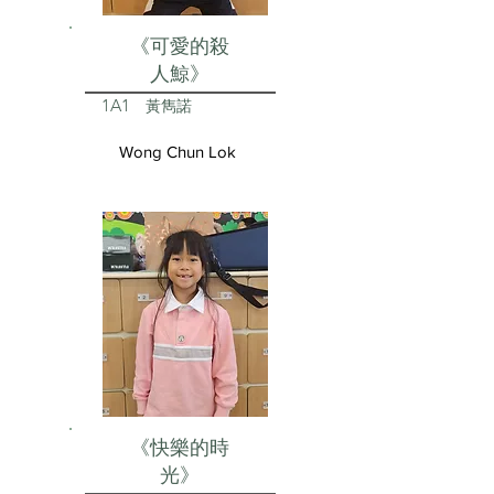
《可愛的殺
人鯨》
1A1
黃雋諾
Wong Chun Lok
《快樂的時
光》