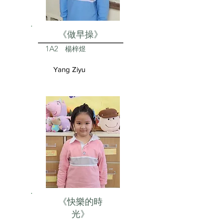
《做早操》
1A2
楊梓煜
Yang Ziyu
《快樂的時
光》