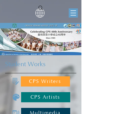
Student Works
CPS Writers
CPS Artists
Multimedia