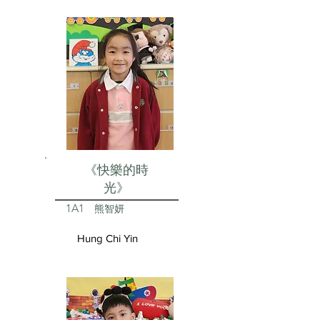
《快樂的時
光》
1A1
熊智妍
Hung Chi Yin