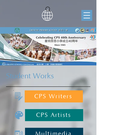
Student Works
CPS Writers
CPS Artists
Multimedia