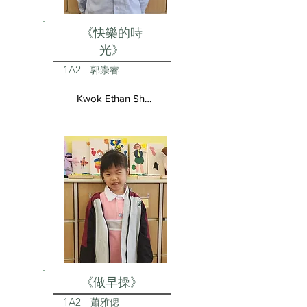
《快樂的時
光》
1A2
郭崇睿
Kwok Ethan Shun Yui
《做早操》
1A2
蕭雅偲