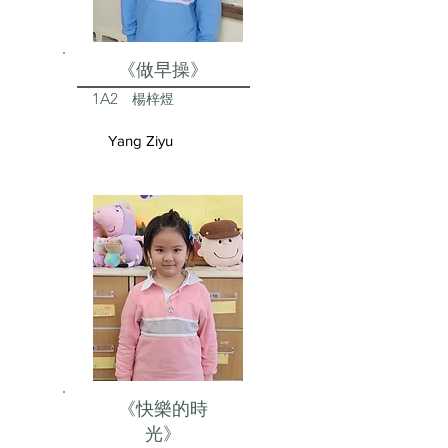
《做早操》
1A2
楊梓煜
Yang Ziyu
《快樂的時
光》