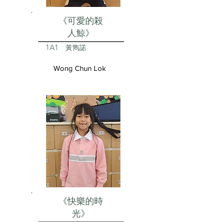
《可愛的殺
人鯨》
1A1
黃雋諾
Wong Chun Lok
《快樂的時
光》