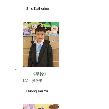
Shiu Katherine
《早操》
1A2
黃啟予
Huang Kai Yu