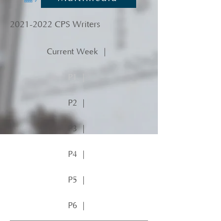
2021-2022
CPS Writers
Current Week ｜
P1 ｜
P2 ｜
P3 ｜
P4 ｜
P5 ｜
P6 ｜