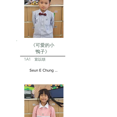
《可愛的小
鴨子》
1A1
宣以頌
Seun E Chung Aston