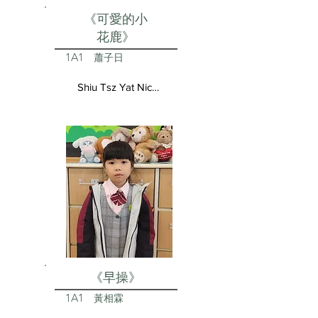
《可愛的小
花鹿》
1A1
蕭子日
Shiu Tsz Yat Nicolas
《早操》
1A1
黃相霖