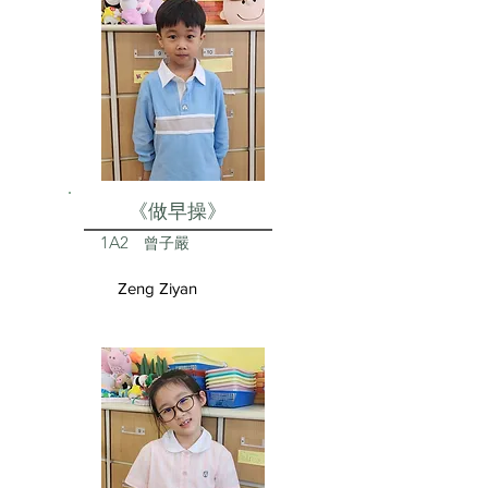
《做早操》
1A2
曾子嚴
Zeng Ziyan