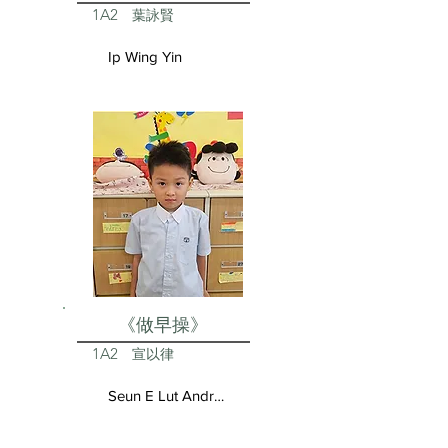
1A2
葉詠賢
Ip Wing Yin
《做早操》
1A2
宣以律
Seun E Lut Andrea