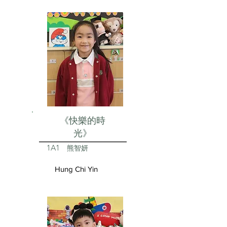
《快樂的時
光》
1A1
熊智妍
Hung Chi Yin