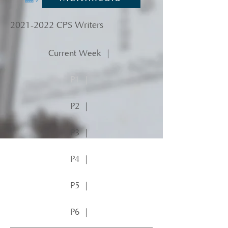
2021-2022
CPS Writers
Current Week ｜
P1 ｜
P2 ｜
P3 ｜
P4 ｜
P5 ｜
P6 ｜