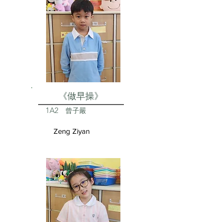
《做早操》
1A2
曾子嚴
Zeng Ziyan