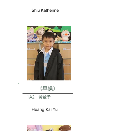
Shiu Katherine
《早操》
1A2
黃啟予
Huang Kai Yu