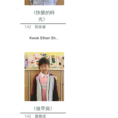
《快樂的時
光》
1A2
郭崇睿
Kwok Ethan Shun Yui
《做早操》
1A2
蕭雅偲