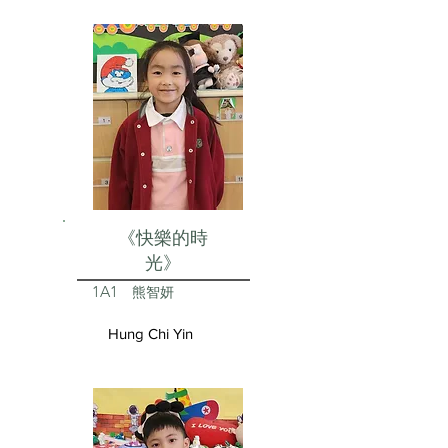
《快樂的時
光》
1A1
熊智妍
Hung Chi Yin