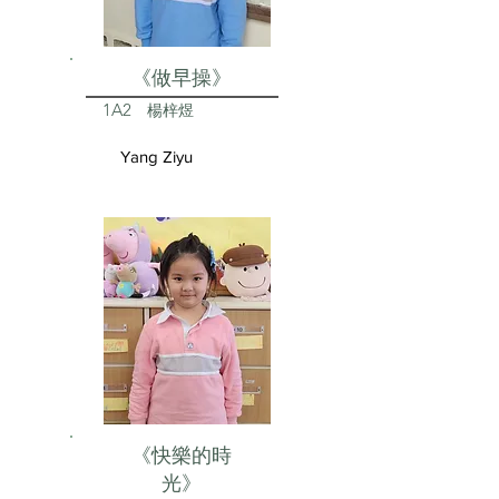
《做早操》
1A2
楊梓煜
Yang Ziyu
《快樂的時
光》