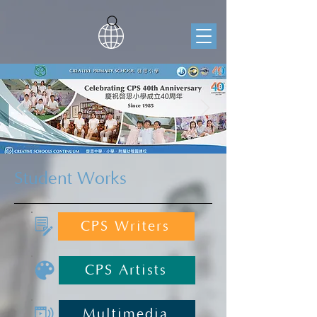
Student Works
CPS Writers
CPS Artists
Multimedia