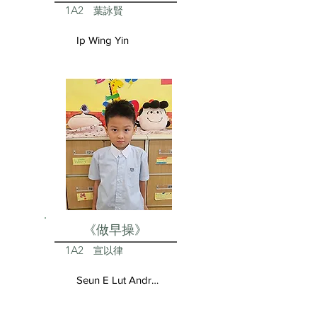
1A2
葉詠賢
Ip Wing Yin
《做早操》
1A2
宣以律
Seun E Lut Andrea