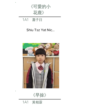
《可愛的小
花鹿》
1A1
蕭子日
Shiu Tsz Yat Nicolas
《早操》
1A1
黃相霖