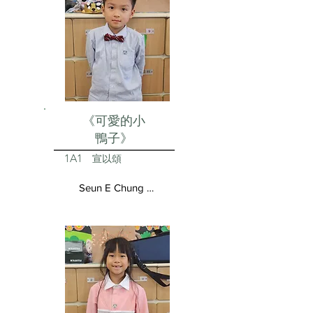
《可愛的小
鴨子》
1A1
宣以頌
Seun E Chung Aston