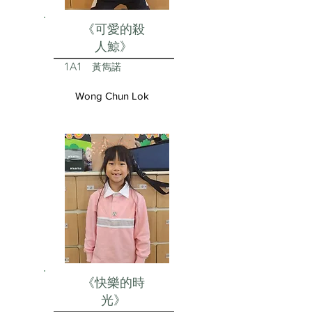
《可愛的殺
人鯨》
1A1
黃雋諾
Wong Chun Lok
《快樂的時
光》