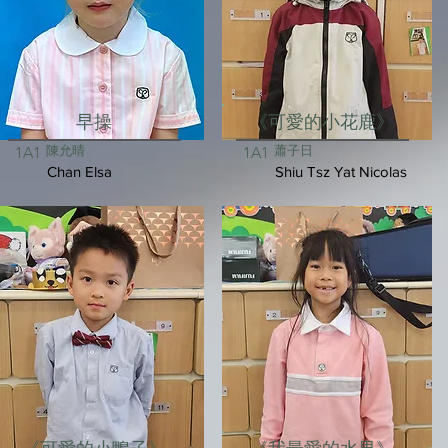
早操
《可愛的小花鹿》
陳允晴
蕭子日
1A1
1A1
Chan Elsa
Shiu Tsz Yat Nicolas