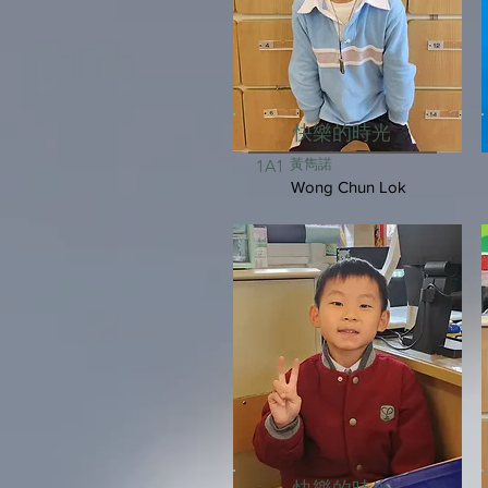
快樂的時光
黃雋諾
1A1
Wong Chun Lok