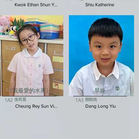
Kwok Ethan Shun Yui
Shiu Katherine
《我最愛的水果》
早操
張芮晨
鄧朗堯
1A2
1A3
Cheung Rey Sun Vivienne
Dang Long Yiu