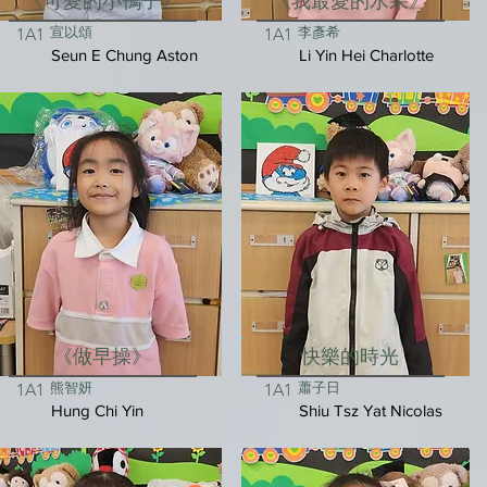
《可愛的小鴨子》
《我最愛的水果》
宣以頌
李彥希
1A1
1A1
Seun E Chung Aston
Li Yin Hei Charlotte
《做早操》
快樂的時光
熊智妍
蕭子日
1A1
1A1
Hung Chi Yin
Shiu Tsz Yat Nicolas