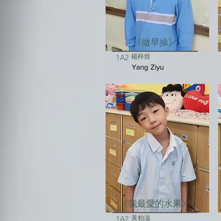
《做早操》
楊梓煜
1A2
Yang Ziyu
《我最愛的水果》
黃柏溢
1A2