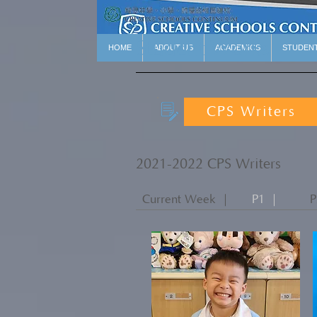
Student Works
HOME
ABOUT US
ACADEMICS
STUDEN
CPS Writers
2021-2022 CPS Writers
Current Week ｜
P1 ｜
P