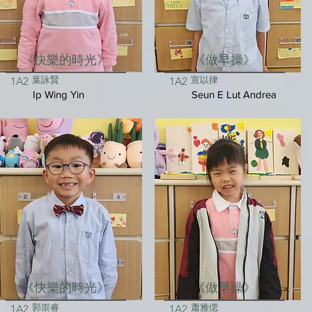
《快樂的時光》
《做早操》
葉詠賢
宣以律
1A2
1A2
Ip Wing Yin
Seun E Lut Andrea
《快樂的時光》
《做早操》
郭崇睿
蕭雅偲
1A2
1A2