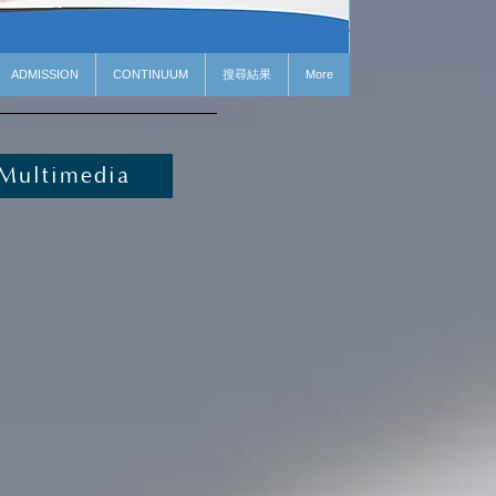
ADMISSION
CONTINUUM
搜尋結果
More
Multimedia