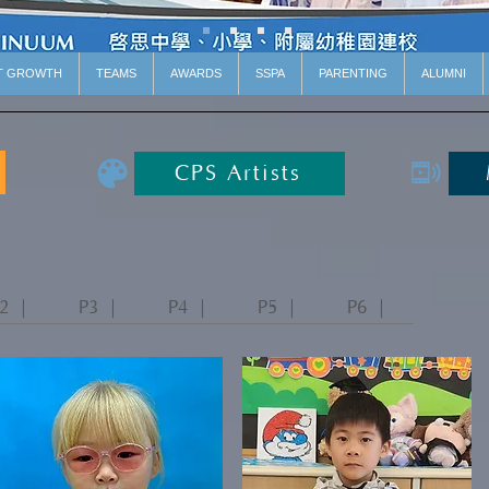
T GROWTH
TEAMS
AWARDS
SSPA
PARENTING
ALUMNI
CPS Artists
2 ｜
P3 ｜
P4 ｜
P5 ｜
P6 ｜