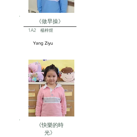
《做早操》
1A2
楊梓煜
Yang Ziyu
《快樂的時
光》