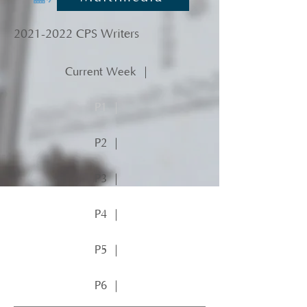
2021-2022
CPS Writers
Current Week ｜
P1 ｜
P2 ｜
P3 ｜
P4 ｜
P5 ｜
P6 ｜