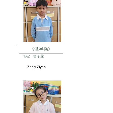
《做早操》
1A2
曾子嚴
Zeng Ziyan