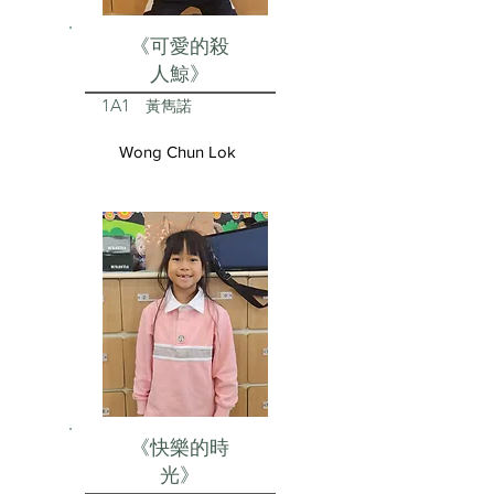
《可愛的殺
人鯨》
1A1
黃雋諾
Wong Chun Lok
《快樂的時
光》