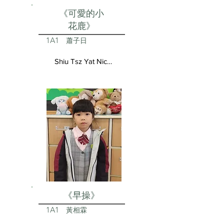
《可愛的小
花鹿》
1A1
蕭子日
Shiu Tsz Yat Nicolas
《早操》
1A1
黃相霖