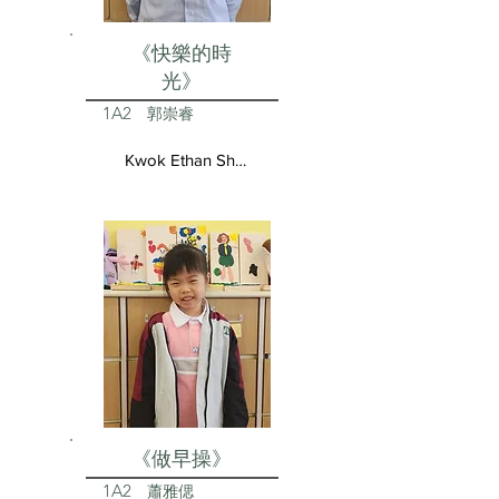
《快樂的時
光》
1A2
郭崇睿
Kwok Ethan Shun Yui
《做早操》
1A2
蕭雅偲