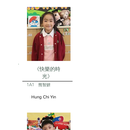
《快樂的時
光》
1A1
熊智妍
Hung Chi Yin