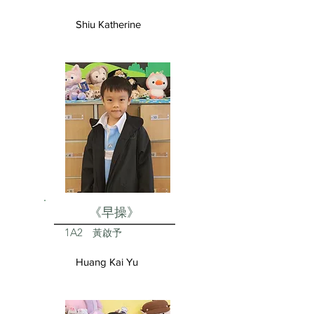
Shiu Katherine
《早操》
1A2
黃啟予
Huang Kai Yu