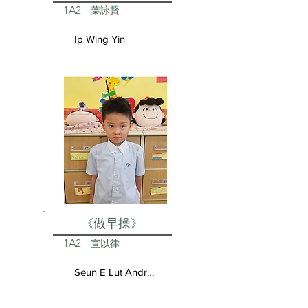
1A2
葉詠賢
Ip Wing Yin
《做早操》
1A2
宣以律
Seun E Lut Andrea