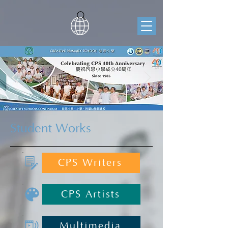
Student Works
CPS Writers
CPS Artists
Multimedia