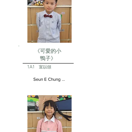
《可愛的小
鴨子》
1A1
宣以頌
Seun E Chung Aston